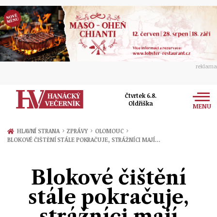
reklama
Čtvrtek 6.8.
Oldřiška
MENU
Zprávy
›
›
›
HLAVNÍ STRANA
ZPRÁVY
OLOMOUC
BLOKOVÉ ČIŠTĚNÍ STÁLE POKRAČUJE, STRÁŽNÍCI MAJÍ…
Rozhovory
Olomouc
Kultura
Blokové čištění
Politika
Prostějov
Společnost
stále pokračuje,
Hudba
Ekonomika
Přerov
Sport
strážníci mají
Ženy