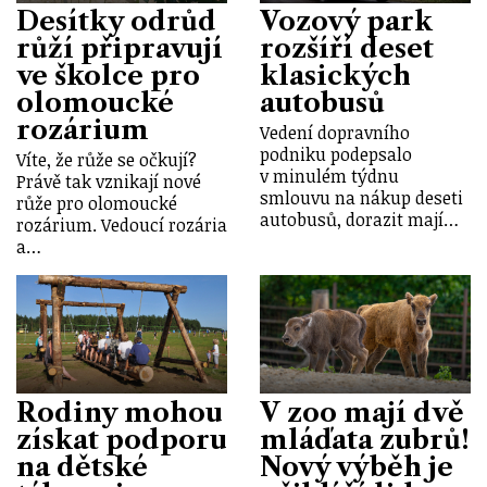
Desítky odrůd
Vozový park
růží připravují
rozšíří deset
ve školce pro
klasických
olomoucké
autobusů
rozárium
Vedení dopravního
podniku podepsalo
Víte, že růže se očkují?
v minulém týdnu
Právě tak vznikají nové
smlouvu na nákup deseti
růže pro olomoucké
autobusů, dorazit mají…
rozárium. Vedoucí rozária
a…
Rodiny mohou
V zoo mají dvě
získat podporu
mláďata zubrů!
na dětské
Nový výběh je