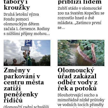
tábory i
přiblíží lidem
kroužky
Zubří stádo v olomoucké
zoo na Svatém Kopečku se
Druhá letošní výzva
rozrostlo hned o dvě
Fondu pomoci
mláďata. „Zatímco první
olomouckým dětem
se…
začala 1. července. Rodiny
s nižšími příjmy mohou…
Změny v
Olomoucký
parkování v
úřad zakázal
centru města
odběr vody z
zatíží
řek a potoků
peněženky
Dlouhotrvající sucho a
řidičů
mimořádně nízké průtoky
ve vodních tocích přiměly
Olomoučtí radní schválili