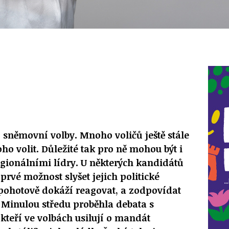
í sněmovní volby. Mnoho voličů ještě stále
ho volit. Důležité tak pro ně mohou být i
regionálními lídry. U některých kandidátů
prvé možnost slyšet jejich politické
k pohotově dokáží reagovat, a zodpovídat
 Minulou středu proběhla debata s
kteří ve volbách usilují o mandát