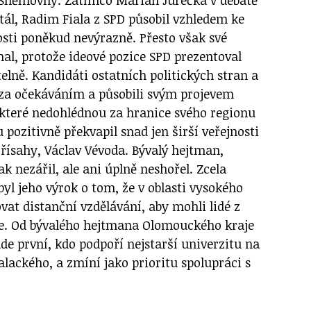
tál, Radim Fiala z SPD působil vzhledem ke
nosti poněkud nevýrazně. Přesto však své
mal, protože ideové pozice SPD prezentoval
elně. Kandidáti ostatních politických stran a
o za očekáváním a působili svým projevem
, které nedohlédnou za hranice svého regionu
 pozitivně překvapil snad jen širší veřejnosti
řísahy, Václav Vévoda. Bývalý hejtman,
ak nezářil, ale ani úplně neshořel. Zcela
yl jeho výrok o tom, že v oblasti vysokého
vat distanční vzdělávání, aby mohli lidé z
ze. Od bývalého hejtmana Olomouckého kraje
de první, kdo podpoří nejstarší univerzitu na
lackého, a zmíní jako prioritu spolupráci s