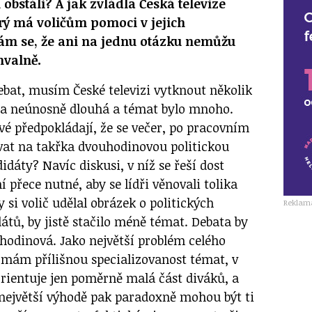
 obstáli? A jak zvládla Česká televize
erý má voličům pomoci v jejich
m se, že ani na jednu otázku nemůžu
hvalně.
bat, musím České televizi vytknout několik
yla neúnosně dlouhá a témat bylo mnoho.
 předpokládají, že se večer, po pracovním
ívat na takřka dvouhodinovou politickou
idáty? Navíc diskusi, v níž se řeší dost
přece nutné, aby se lídři věnovali tolika
 si volič udělal obrázek o politických
Reklam
tů, by jistě stačilo méně témat. Debata by
hodinová. Jako největší problém celého
ímám přílišnou specializovanost témat, v
orientuje jen poměrně malá část diváků, a
V největší výhodě pak paradoxně mohou být ti