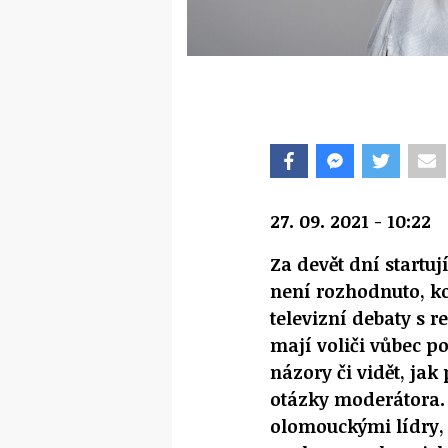
27. 09. 2021 - 10:22
Za devět dní startuj
není rozhodnuto, ko
televizní debaty s 
mají voliči vůbec po
názory či vidět, ja
otázky moderátora.
olomouckými lídry, 