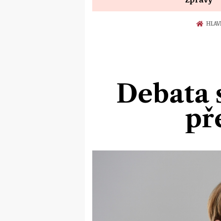
HLAV
Debata 
př