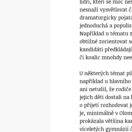
lídři, kteří se moc n
nesnaží vysvětlovat 
dramaturgicky pojatá 
jednoduchá a populist
Například u tématu z
obtížné zorientovat 
kandidáti předkládají
či koalic mnohdy nee
U některých témat pů
například u hlavního 
ani netušil, že rodiče
jejich děti dostali na
o přijetí rozhodovat 
je, minimálně v Olom
prokázala většina ka
víceletých gymnázií 