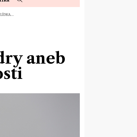
HLÍDKA…
dry aneb
sti