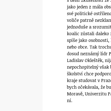
jako jeden z mála obs
své politické ostříle
voliče patrně nezkla
jednoduše a srozumit
koalic zůstali dalek
spíše jako osobnosti
nebo obce. Tak trochu
dosud neznámý lídr P
Ladislav Okleštěk, nij
nepochopitelný však b
školství chce podporo
kraje studovat v Pra
bych očekávala, že bu
Moravě, Univerzitu Pa
ní.