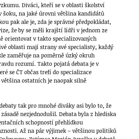
zkumu. Diváci, kteří se v oblasti školství
 v šoku, na jaké úrovni většina kandidátů
ou pak ale je, zda je správné předpokládat,
vize, že by se měli krajští lídři v jednom ze
ně orientovat v takto specializovaných
vé oblasti mají strany své specialisty, každý
ykle zaměřuje na poměrně úzký okruh
avdu rozumí. Takto pojatá debata je v
teré se ČT občas trefí do specializace
e většina ostatních je naopak silně
debaty tak pro mnohé diváky asi bylo to, že
v zásadě nezjednodušil. Debata byla z hlediska
entačních schopností přehlídkou
znosti. Až na pár výjimek – většinou politiků
e Sněmovny. Zatímco Marián Jurečka v debatě