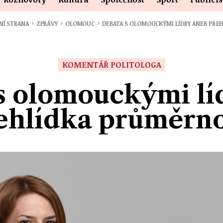
›
›
›
NÍ STRANA
ZPRÁVY
OLOMOUC
DEBATA S OLOMOUCKÝMI LÍDRY ANEB PŘE
KOMENTÁŘ POLITOLOGA
s olomouckými lí
ehlídka průměrno