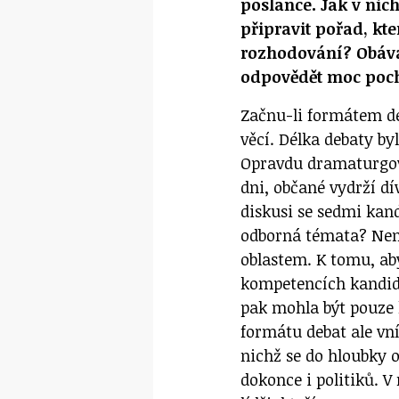
poslance. Jak v nich
připravit pořad, kt
rozhodování? Obává
odpovědět moc poc
Začnu-li formátem de
věcí. Délka debaty b
Opravdu dramaturgové
dni, občané vydrží d
diskusi se sedmi kand
odborná témata? Není 
oblastem. K tomu, aby
kompetencích kandidá
pak mohla být pouze 
formátu debat ale vn
nichž se do hloubky 
dokonce i politiků. 