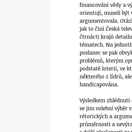
financování vědy a vý
orientují, museli být
argumentovala. Otázk
jak to činí Česká tele
čtrnácti krajů detail
tématech. Na jednotli
poslanec se pak obv
problémů, kterým opr
podstatě loterií, ve k
některého z lídrů, al
handicapována.
Výsledkem zhlédnutí 
se jim volební výběr 
rétorických a argum
průměrnosti a nevýra
s delší zkušeností z