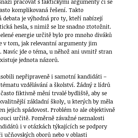
esnaží pracovat s faktickými argumenty či se
často komplikovaná řešení. Takto
debata je výhodná pro ty, kteří nabízejí
ická hesla, s nimiž se lze snadno ztotožnit.
elené energie určitě bylo pro mnoho diváků
se v tom, jak relevantní argumenty jim
. Navíc jde o téma, u něhož ani uvnitř stran
xistuje jednota názorů.
sobili nepřipraveně i samotní kandidáti –
tématu vzdělávání a školství. Žádný z lídrů
 často fiktivně mění trvalé bydliště, aby se
 kvalitnější základní školy, u kterých by měla
jen jejich spádovost. Problém to ale objektivně
ouci určitě. Poměrně závažné neznalosti
ndidátů i v otázkách týkajících se podpory
či učňovských oborů nebo v oblasti