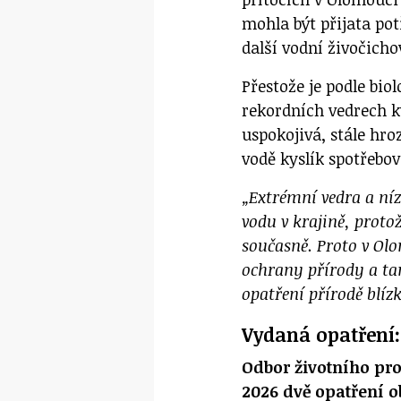
mohla být přijata pot
další vodní živočicho
Přestože je podle bio
rekordních vedrech k
uspokojivá, stále hro
vodě kyslík spotřebov
„Extrémní vedra a nízk
vodu v krajině, proto
současně. Proto v Ol
ochrany přírody a ta
opatření přírodě blí
Vydaná opatření:
Odbor životního pro
2026 dvě opatření o