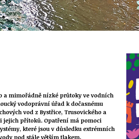
ho a mimořádně nízké průtoky ve vodních
moucký vodoprávní úřad k dočasnému
hových vod z Bystřice, Trusovického a
i jejich přítoků. Opatření má pomoci
ystémy, které jsou v důsledku extrémních
vody pod stále větším tlakem.