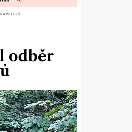
K A POTOKŮ
l odběr
ků