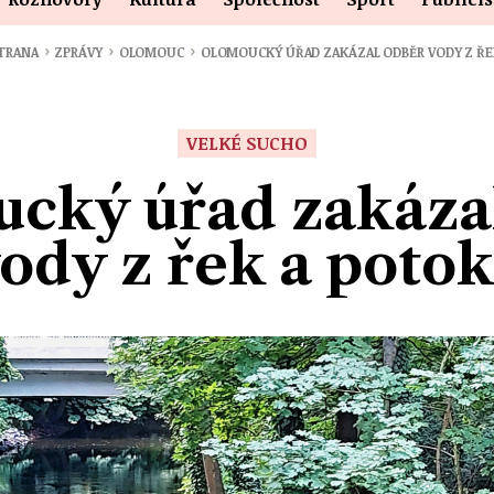
›
›
›
STRANA
ZPRÁVY
OLOMOUC
OLOMOUCKÝ ÚŘAD ZAKÁZAL ODBĚR VODY Z ŘE
VELKÉ SUCHO
cký úřad zakáza
ody z řek a poto