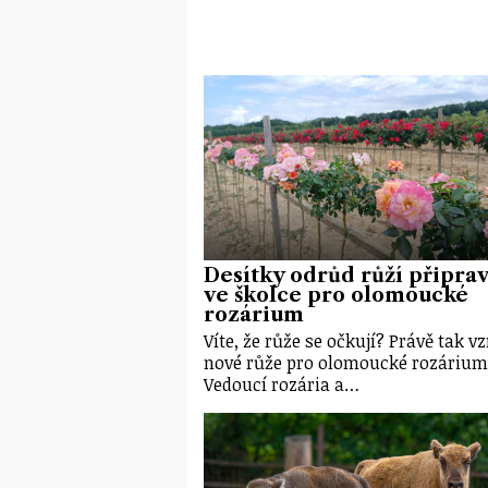
Desítky odrůd růží připrav
ve školce pro olomoucké
rozárium
Víte, že růže se očkují? Právě tak vz
nové růže pro olomoucké rozárium
Vedoucí rozária a…