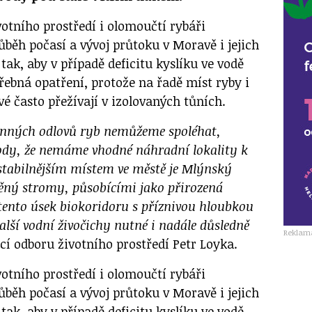
otního prostředí i olomoučtí rybáři
růběh počasí a vývoj průtoku v Moravě i jejich
tak, aby v případě deficitu kyslíku ve vodě
řebná opatření, protože na řadě míst ryby i
vé často přežívají v izolovaných tůních.
anných odlovů ryb nemůžeme spoléhat,
vody, že nemáme vhodné náhradní lokality k
jstabilnějším místem ve městě je Mlýnský
něný stromy, působícími jako přirozená
 tento úsek biokoridoru s příznivou hloubkou
alší vodní živočichy nutné i nadále důsledně
Reklam
í odboru životního prostředí Petr Loyka.
otního prostředí i olomoučtí rybáři
růběh počasí a vývoj průtoku v Moravě i jejich
tak, aby v případě deficitu kyslíku ve vodě