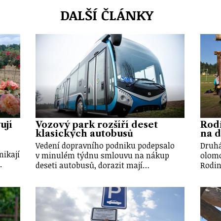
DALŠÍ ČLÁNKY
ují
Vozový park rozšíří deset
Rod
klasických autobusů
na d
Vedení dopravního podniku podepsalo
Druhá
nikají
v minulém týdnu smlouvu na nákup
olomo
.
deseti autobusů, dorazit mají…
Rodin