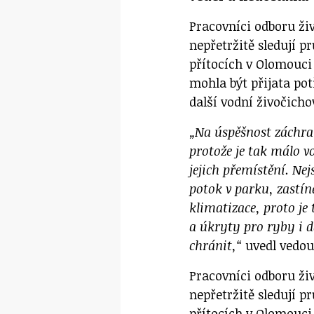
Pracovníci odboru živ
nepřetržitě sledují p
přítocích v Olomouci 
mohla být přijata pot
další vodní živočicho
„Na úspěšnost záchr
protože je tak málo 
jejich přemístění. Ne
potok v parku, zastí
klimatizace, proto je
a úkryty pro ryby i d
chránit,“
uvedl vedouc
Pracovníci odboru živ
nepřetržitě sledují p
přítocích v Olomouci 