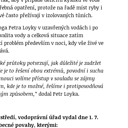
řebná opatření, protože na řadě míst ryby i
vé často přežívají v izolovaných tůních.
loga Petra Loyky v uzavřených vodách i po
valita vody a celková situace zatím
zí problém především v noci, kdy vše živé ve
ává.
é průtoky potvrzují, jak důležité je zadržet
že je to řešení obou extrémů, povodní i sucha
omouci volíme přístup v souladu se zájmy
m, kde je to možné, řešíme i protipovodňová
zkým způsobem,“
dodal Petr Loyka.
středí, vodoprávní úřad vydal dne 1. 7.
becné povahy, kterými: