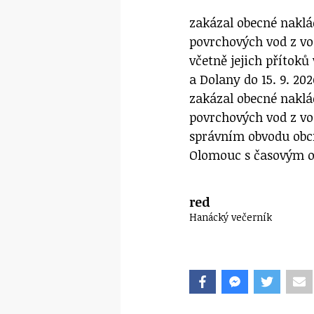
zakázal obecné nakl
povrchových vod z vo
včetně jejich přítoků
a Dolany do 15. 9. 202
zakázal obecné nakl
povrchových vod z vod
správním obvodu obcí
Olomouc s časovým o
red
Hanácký večerník