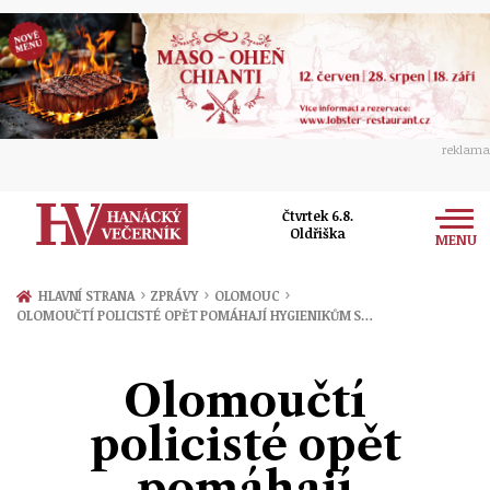
reklama
Čtvrtek 6.8.
Oldřiška
MENU
Zprávy
›
›
›
HLAVNÍ STRANA
ZPRÁVY
OLOMOUC
OLOMOUČTÍ POLICISTÉ OPĚT POMÁHAJÍ HYGIENIKŮM S…
Rozhovory
Olomouc
Kultura
Olomoučtí
Politika
Prostějov
Společnost
policisté opět
Hudba
Ekonomika
Přerov
Sport
pomáhají
Ženy