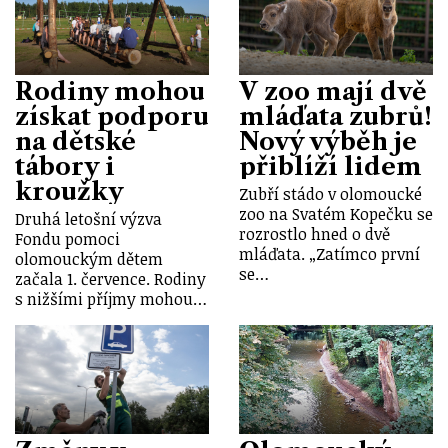
Rodiny mohou
V zoo mají dvě
získat podporu
mláďata zubrů!
na dětské
Nový výběh je
tábory i
přiblíží lidem
kroužky
Zubří stádo v olomoucké
zoo na Svatém Kopečku se
Druhá letošní výzva
rozrostlo hned o dvě
Fondu pomoci
mláďata. „Zatímco první
olomouckým dětem
se…
začala 1. července. Rodiny
s nižšími příjmy mohou…