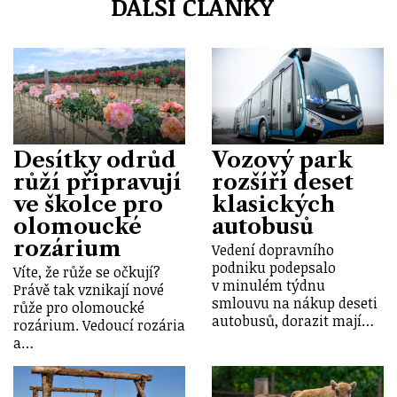
DALŠÍ ČLÁNKY
Desítky odrůd
Vozový park
růží připravují
rozšíří deset
ve školce pro
klasických
olomoucké
autobusů
rozárium
Vedení dopravního
podniku podepsalo
Víte, že růže se očkují?
v minulém týdnu
Právě tak vznikají nové
smlouvu na nákup deseti
růže pro olomoucké
autobusů, dorazit mají…
rozárium. Vedoucí rozária
a…