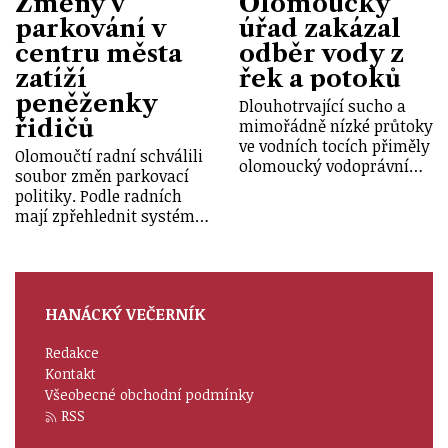
Změny v
Olomoucký
parkování v
úřad zakázal
centru města
odběr vody z
zatíží
řek a potoků
peněženky
Dlouhotrvající sucho a
řidičů
mimořádně nízké průtoky
ve vodních tocích přiměly
Olomoučtí radní schválili
olomoucký vodoprávní…
soubor změn parkovací
politiky. Podle radních
mají zpřehlednit systém…
HANÁCKÝ VEČERNÍK
Redakce
Kontakt
Všeobecné obchodní podmínky
RSS