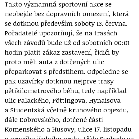
Takto významná sportovní akce se
neobejde bez dopravních omezení, která
se dotknou především soboty 13. června.
Pořadatelé upozorňují, že na trasách
všech závodů bude už od sobotních 00:01
hodin platit zákaz zastavení, řidiči by
proto měli auta z dotčených ulic
přeparkovat s předstihem. Odpoledne se
pak uzavírky dotknou nejprve trasy
pětikilometrového běhu, tedy například
ulic Palackého, Pöttingova, Hynaisova
a Studentská včetně kruhového objezdu,
dále Dobrovského, dotčené části
Komenského a Husovy, ulice 17. listopadu
a pravého jízdního pruhu třídy Svobody ve