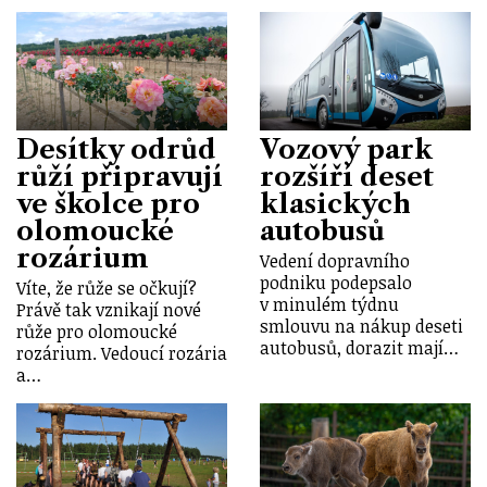
Desítky odrůd
Vozový park
růží připravují
rozšíří deset
ve školce pro
klasických
olomoucké
autobusů
rozárium
Vedení dopravního
podniku podepsalo
Víte, že růže se očkují?
v minulém týdnu
Právě tak vznikají nové
smlouvu na nákup deseti
růže pro olomoucké
autobusů, dorazit mají…
rozárium. Vedoucí rozária
a…