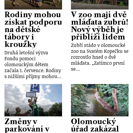
Rodiny mohou
V zoo mají dvě
získat podporu
mláďata zubrů!
na dětské
Nový výběh je
tábory i
přiblíží lidem
kroužky
Zubří stádo v olomoucké
zoo na Svatém Kopečku se
Druhá letošní výzva
rozrostlo hned o dvě
Fondu pomoci
mláďata. „Zatímco první
olomouckým dětem
se…
začala 1. července. Rodiny
s nižšími příjmy mohou…
Změny v
Olomoucký
parkování v
úřad zakázal