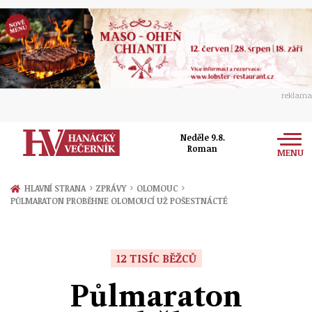
reklama
Neděle 9.8.
Roman
MENU
Zprávy
›
›
›
HLAVNÍ STRANA
ZPRÁVY
OLOMOUC
PŮLMARATON PROBĚHNE OLOMOUCÍ UŽ POŠESTNÁCTÉ
Rozhovory
Olomouc
Kultura
Politika
Prostějov
12 TISÍC BĚŽCŮ
Společnost
Hudba
Ekonomika
Půlmaraton
Přerov
Sport
Ženy