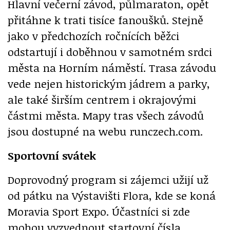
Hlavní večerní závod, půlmaraton, opět
přitáhne k trati tisíce fanoušků. Stejně
jako v předchozích ročnících běžci
odstartují i doběhnou v samotném srdci
města na Horním náměstí. Trasa závodu
vede nejen historickým jádrem a parky,
ale také širším centrem i okrajovými
částmi města. Mapy tras všech závodů
jsou dostupné na webu runczech.com.
Sportovní svátek
Doprovodný program si zájemci užijí už
od pátku na Výstavišti Flora, kde se koná
Moravia Sport Expo. Účastníci si zde
mohou vyzvednout startovní čísla