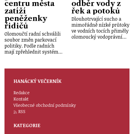
centru města
odběr vody z
zatíží
řek a potoků
peněženky
Dlouhotrvající sucho a
řidičů
mimořádně nízké průtoky
ve vodních tocích přiměly
Olomoučtí radní schválili
olomoucký vodoprávní…
soubor změn parkovací
politiky. Podle radních
mají zpřehlednit systém…
HANÁCKÝ VEČERNÍK
Redakce
Kontakt
Všeobecné obchodní podmínky
RSS
KATEGORIE