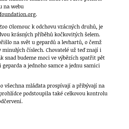
u na webu
foundation.org
.
 Zoo Olomouc k odchovu vzácných druhů, je
dvou krásných příběhů kočkovitých šelem.
řišlo na svět u gepardů a levhartů, o čemž
v minulých číslech. Chovatelé už teď znají i
tak snad budeme moci ve výbězích spatřit pět
i geparda a jednoho samce a jednu samici
o všechna mláďata prospívají a přibývají na
 prohlídce podstoupila také celkovou kontrolu
odčervení.