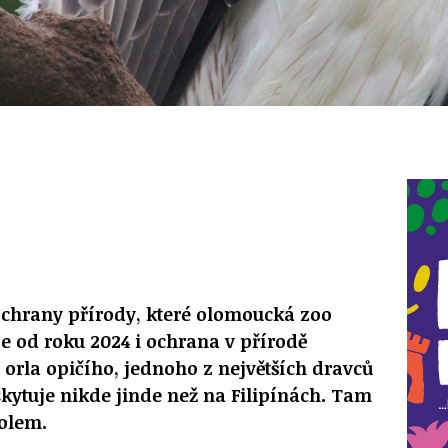
ochrany přírody, které olomoucká zoo
je od roku 2024 i ochrana v přírodě
 orla opičího, jednoho z největších dravců
skytuje nikde jinde než na Filipínách. Tam
olem.