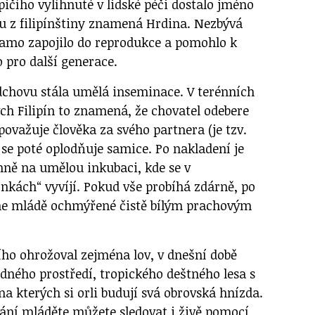
pičího vylíhnuté v lidské péči dostalo jméno
du z filipínštiny znamená Hrdina. Nezbývá
samo zapojilo do reprodukce a pomohlo k
 pro další generace.
chovu stála umělá inseminace. V terénních
h Filipín to znamená, že chovatel odebere
ovažuje člověka za svého partnera (je tzv.
 se poté oplodňuje samice. Po nakladení je
íhně na umělou inkubaci, kde se v
nkách“ vyvíjí. Pokud vše probíhá zdárně, po
hne mládě ochmýřené čistě bílým prachovým
ího ohrožoval zejména lov, v dnešní době
dného prostředí, tropického deštného lesa s
na kterých si orli budují svá obrovská hnízda.
ní mláděte můžete sledovat i živě pomocí