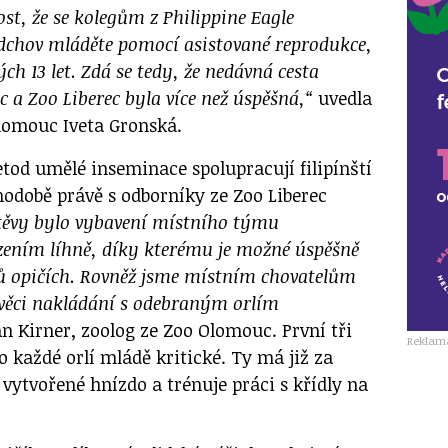
st, že se kolegům z Philippine Eagle
dchov mláděte pomocí asistované reprodukce,
ch 13 let. Zdá se tedy, že nedávná cesta
 a Zoo Liberec byla více než úspěšná,“
uvedla
lomouc Iveta Gronská.
od umělé inseminace spolupracují filipínští
hodobě právě s odborníky ze Zoo Liberec
štěvy bylo vybavení místního týmu
zením líhně, díky kterému je možné úspěšně
lů opičích. Rovněž jsme místním chovatelům
e věci nakládání s odebraným orlím
n Kirner, zoolog ze Zoo Olomouc. První tři
Reklam
o každé orlí mládě kritické. Ty má již za
vytvořené hnízdo a trénuje práci s křídly na