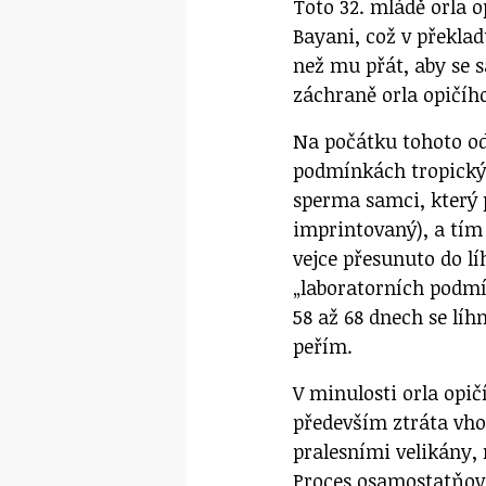
Toto 32. mládě orla o
Bayani, což v překla
než mu přát, aby se 
záchraně orla opičího
Na počátku tohoto od
podmínkách tropickýc
sperma samci, který p
imprintovaný), a tím
vejce přesunuto do l
„laboratorních podmí
58 až 68 dnech se lí
peřím.
V minulosti orla opič
především ztráta vho
pralesními velikány, 
Proces osamostatňová