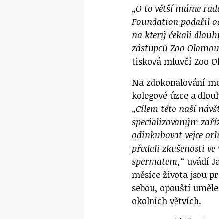
„O to větší máme rado
Foundation podařil o
na který čekali dlouhý
zástupců Zoo Olomouc
tisková mluvčí Zoo O
Na zdokonalování met
kolegové úzce a dlou
„Cílem této naší náv
specializovaným zaří
odinkubovat vejce or
předali zkušenosti v
spermatem,“
uvádí Ja
měsíce života jsou pr
sebou, opouští uměle 
okolních větvích.