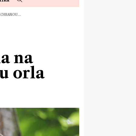
ZÁCHRANOU…
a na
u orla