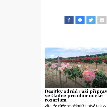
Desítky odrůd růží připrav
ve školce pro olomoucké
rozárium
Víte, že růže se očkují? Právě tak vz