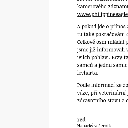
kamerového záznam
www.philippineeagle
A pokud jde o přínos
tu také pokračování 
Celkově osm mláďat p
jsme již informovali 
jejich pohlaví. Brzy 
samců a jednu samic
levharta.
Podle informací ze zo
váze, při veterinární
zdravotního stavu a 
red
Hanácký večerník