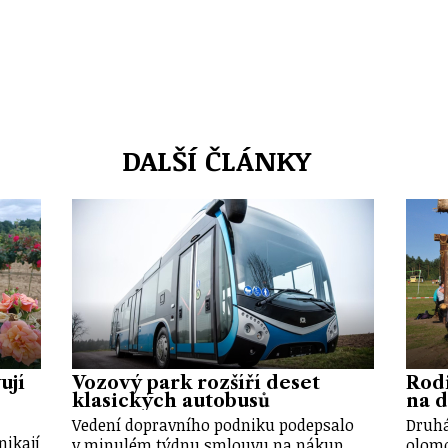
DALŠÍ ČLÁNKY
ují
Vozový park rozšíří deset
Rod
klasických autobusů
na d
Vedení dopravního podniku podepsalo
Druhá
nikají
v minulém týdnu smlouvu na nákup
olomo