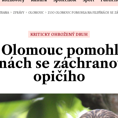
›
›
›
STRANA
ZPRÁVY
OLOMOUC
ZOO OLOMOUC POMOHLA NA FILIPÍNÁCH SE 
KRITICKY OHROŽENÝ DRUH
 Olomouc pomohl
ínách se záchrano
opičího