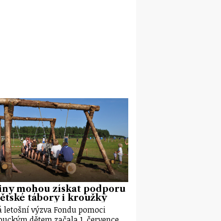
iny mohou získat podporu
ětské tábory i kroužky
 letošní výzva Fondu pomoci
uckým dětem začala 1. července.