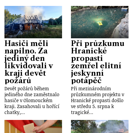
Hasiči měli
Při průzkumu
napilno. Za
Hranické
jediný den
propasti
likvidovali v
zemřel elitní
kraji devět
jeskynní
požárů
potápěč
Devět požárů během
Při mezinárodním
jediného dne zaměstnalo
průzkumném projektu v
hasiče v Olomouckém
Hranické propasti došlo
kraji. Zasahovali u hořící
ve středu 5. srpna k
chatky,…
tragické…