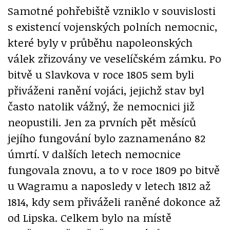
Samotné pohřebiště vzniklo v souvislosti
s existencí vojenských polních nemocnic,
které byly v průběhu napoleonských
válek zřizovány ve veselíčském zámku. Po
bitvě u Slavkova v roce 1805 sem byli
přiváženi ranění vojáci, jejichž stav byl
často natolik vážný, že nemocnici již
neopustili. Jen za prvních pět měsíců
jejího fungování bylo zaznamenáno 82
úmrtí. V dalších letech nemocnice
fungovala znovu, a to v roce 1809 po bitvě
u Wagramu a naposledy v letech 1812 až
1814, kdy sem přiváželi raněné dokonce až
od Lipska. Celkem bylo na místě