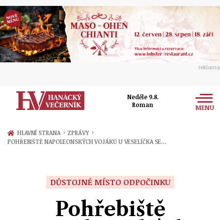
reklama
Neděle 9.8.
Roman
MENU
Zprávy
›
›
HLAVNÍ STRANA
ZPRÁVY
POHŘEBIŠTĚ NAPOLEONSKÝCH VOJÁKŮ U VESELÍČKA SE…
Rozhovory
Olomouc
Kultura
Politika
Prostějov
DŮSTOJNÉ MÍSTO ODPOČINKU
Společnost
Hudba
Ekonomika
Pohřebiště
Přerov
Sport
Ženy