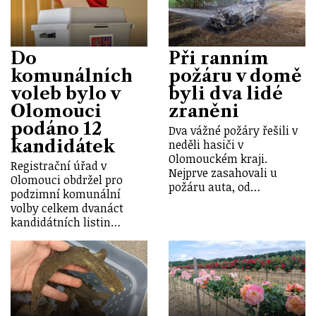
Do
Při ranním
komunálních
požáru v domě
voleb bylo v
byli dva lidé
Olomouci
zraněni
podáno 12
Dva vážné požáry řešili v
kandidátek
neděli hasiči v
Olomouckém kraji.
Registrační úřad v
Nejprve zasahovali u
Olomouci obdržel pro
požáru auta, od…
podzimní komunální
volby celkem dvanáct
kandidátních listin…