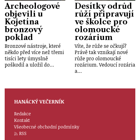
Archeologové
Desítky odrůd
objevili u
růží připravují
Kojetína
ve školce pro
bronzový
olomoucké
poklad
rozárium
Bronzové nástroje, které
Víte, že růže se očkují?
někdo před více než třemi
Právě tak vznikají nové
tisíci lety úmyslně
růže pro olomoucké
poškodil a uložil do…
rozárium. Vedoucí rozária
a…
HANÁCKÝ VEČERNÍK
Redakce
Kontakt
Všeobecné obchodní podmínky
RSS