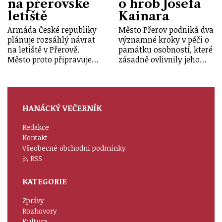
na přerovské
o hrob Josefa
letiště
Kainara
Armáda České republiky
Město Přerov podniká dva
plánuje rozsáhlý návrat
významné kroky v péči o
na letiště v Přerově.
památku osobností, které
Město proto připravuje…
zásadně ovlivnily jeho…
HANÁCKÝ VEČERNÍK
Redakce
Kontakt
Všeobecné obchodní podmínky
RSS
KATEGORIE
Zprávy
Rozhovory
Kultura