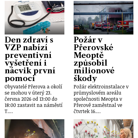
Den zdraví s
Požár v
VZP nabízí
Přerovské
preventivní
Meoptě
vyšetření i
způsobil
nácvik první
milionové
pomoci
škody
Obyvatelé Přerova a okolí
Požár elektroinstalace v
se mohou v úterý 23.
průmyslovém areálu
června 2026 od 13:00 do
společnosti Meopta v
18:00 zastavit na náměstí
Přerově zaměstnal ve
T.…
čtvrtek 16.…