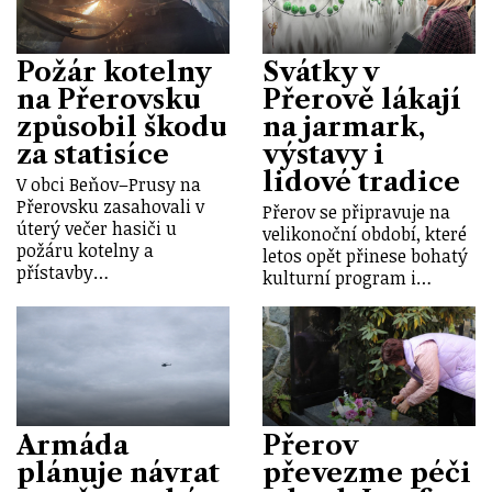
Požár kotelny
Svátky v
na Přerovsku
Přerově lákají
způsobil škodu
na jarmark,
za statisíce
výstavy i
lidové tradice
V obci Beňov–Prusy na
Přerovsku zasahovali v
Přerov se připravuje na
úterý večer hasiči u
velikonoční období, které
požáru kotelny a
letos opět přinese bohatý
přístavby…
kulturní program i…
Armáda
Přerov
plánuje návrat
převezme péči