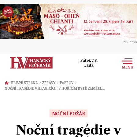
reklama
Pátek 7.8.
Lada
MENU
Zprávy
›
›
›
HLAVNÍ STRANA
ZPRÁVY
PŘEROV
NOČNÍ TRAGÉDIE V HRANICÍCH. V HOŘÍCÍM BYTĚ ZEMŘEL…
Rozhovory
Olomouc
Kultura
Politika
Prostějov
NOČNÍ POŽÁR
Společnost
Hudba
Ekonomika
Noční tragédie v
Přerov
Sport
Ženy