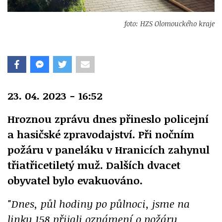
foto: HZS Olomouckého kraje
23. 04. 2023 - 16:52
Hroznou zprávu dnes přineslo policejní
a hasičské zpravodajství. Při nočním
požáru v paneláku v Hranicích zahynul
třiatřicetiletý muž. Dalších dvacet
obyvatel bylo evakuováno.
"Dnes, půl hodiny po půlnoci, jsme na
linku 158 přijali oznámení o požáru