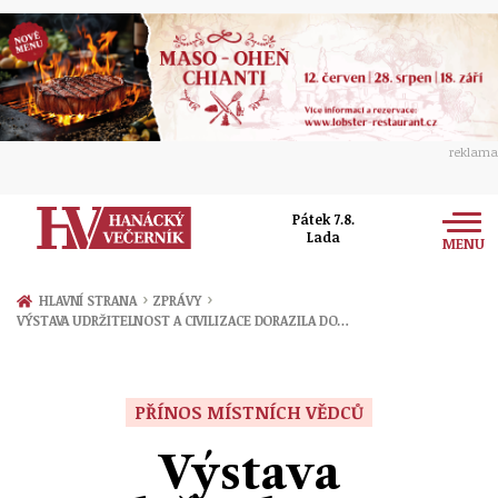
reklama
Pátek 7.8.
Lada
MENU
Zprávy
›
›
HLAVNÍ STRANA
ZPRÁVY
VÝSTAVA UDRŽITELNOST A CIVILIZACE DORAZILA DO…
Rozhovory
Olomouc
Kultura
Politika
Prostějov
PŘÍNOS MÍSTNÍCH VĚDCŮ
Společnost
Hudba
Ekonomika
Výstava
Přerov
Sport
Ženy