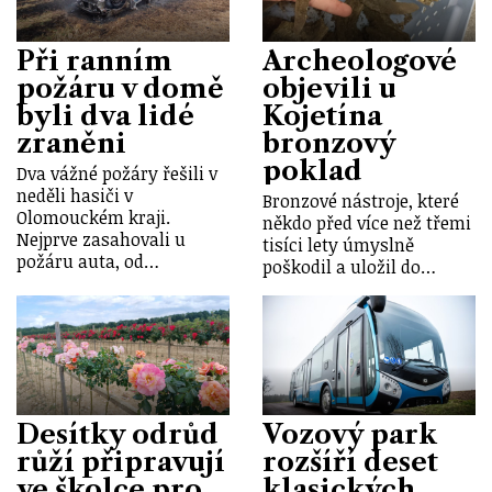
Při ranním
Archeologové
požáru v domě
objevili u
byli dva lidé
Kojetína
zraněni
bronzový
poklad
Dva vážné požáry řešili v
neděli hasiči v
Bronzové nástroje, které
Olomouckém kraji.
někdo před více než třemi
Nejprve zasahovali u
tisíci lety úmyslně
požáru auta, od…
poškodil a uložil do…
Desítky odrůd
Vozový park
růží připravují
rozšíří deset
ve školce pro
klasických