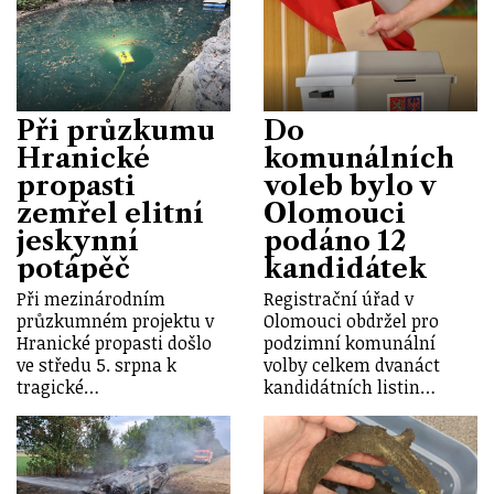
Při průzkumu
Do
Hranické
komunálních
propasti
voleb bylo v
zemřel elitní
Olomouci
jeskynní
podáno 12
potápěč
kandidátek
Při mezinárodním
Registrační úřad v
průzkumném projektu v
Olomouci obdržel pro
Hranické propasti došlo
podzimní komunální
ve středu 5. srpna k
volby celkem dvanáct
tragické…
kandidátních listin…