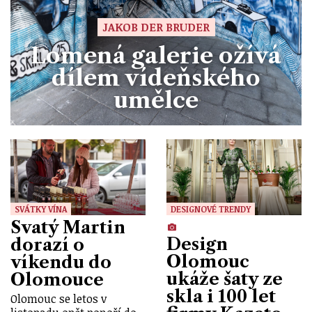
JAKOB DER BRUDER
Lomená galerie ožívá
dílem vídeňského
umělce
SVÁTKY VÍNA
DESIGNOVÉ TRENDY
Svatý Martin
Design
dorazí o
Olomouc
víkendu do
ukáže šaty ze
Olomouce
skla i 100 let
Olomouc se letos v