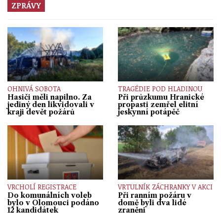
ZPRÁVY
OHNIVÁ SOBOTA
TRAGÉDIE POD HLADINOU
Hasiči měli napilno. Za
Při průzkumu Hranické
jediný den likvidovali v
propasti zemřel elitní
kraji devět požárů
jeskynní potápěč
VRCHOLÍ REGISTRACE
VRTULNÍK ZÁCHRANKY V AKCI
Do komunálních voleb
Při ranním požáru v
bylo v Olomouci podáno
domě byli dva lidé
12 kandidátek
zraněni