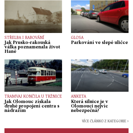
STŘELBA I RABOVÁNÍ
GLOSA
Jak Prusko-rakouská
Parkování ve slepé uličce
válka poznamenala život
Hané
TRAMVAJ KONČILA U TRŽNICE
ANKETA
Jak Olomouc získala
Která silnice je v
druhé propojení centra s
Olomouci nejvíc
nádražím
nebezpečná?
VÍCE ČLÁNKŮ Z KATEGORIE ›