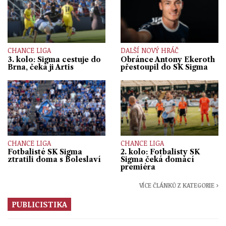
CHANCE LIGA
DALŠÍ NOVÝ HRÁČ
3. kolo: Sigma cestuje do
Obránce Antony Ekeroth
Brna, čeká ji Artis
přestoupil do SK Sigma
CHANCE LIGA
CHANCE LIGA
Fotbalisté SK Sigma
2. kolo: Fotbalisty SK
ztratili doma s Boleslaví
Sigma čeká domácí
premiéra
VÍCE ČLÁNKŮ Z KATEGORIE ›
PUBLICISTIKA