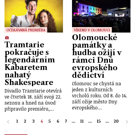
OČEKÁVANÁ PREMIÉRA
VÍKEND V OLOMOUCI
Olomoucké
Tramtarie
památky a
pokračuje s
hudba ožijí v
legendárním
rámci Dnů
Kabaretem
evropského
nahatý
dědictví
Shakespeare
Olomouc se chystá na
jeden z kulturních
Divadlo Tramtarie otevírá
vrcholů roku. Od 8. do 14.
ve čtvrtek 18. září svoji 22.
září ožije město Dny
sezonu a hned na úvod
evropského…
připravilo premiéru,…
1
2
3
4
5
6
7
...
11
...
15
...
20