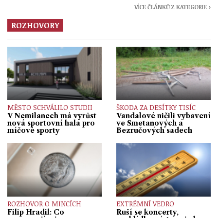
VÍCE ČLÁNKŮ Z KATEGORIE ›
ROZHOVORY
MĚSTO SCHVÁLILO STUDII
ŠKODA ZA DESÍTKY TISÍC
V Nemilanech má vyrůst
Vandalové ničili vybavení
nová sportovní hala pro
ve Smetanových a
míčové sporty
Bezručových sadech
ROZHOVOR O MINCÍCH
EXTRÉMNÍ VEDRO
Filip Hradil: Co
Ruší se koncerty,