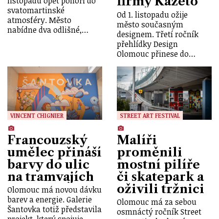
firmy Kazeto
listopadu opět ponoří do
svatomartinské
Od 1. listopadu ožije
atmosféry. Město
město současným
nabídne dva odlišné,…
designem. Třetí ročník
přehlídky Design
Olomouc přinese do…
VINCENT CHIGNIER
STREET ART FESTIVAL
Francouzský
Malíři
umělec přináší
proměnili
barvy do ulic
mostní pilíře
na tramvajích
či skatepark a
oživili tržnici
Olomouc má novou dávku
barev a energie. Galerie
Olomouc má za sebou
Šantovka totiž představila
osmnáctý ročník Street