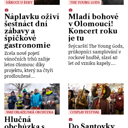
VÁNOCE U ŘEKY
THE YOUNG GODS
Náplavku oživí
Mladí bohové
šestnáct dní
v Olomouci!
zábavy a
Koncert roku
špičkové
je tu
gastronomie
Švýcarští The Young Gods,
průkopníci samplování v
Zcela nové pojetí
rockové hudbě, slaví 40
vánočních trhů zažije
let od vzniku kapely.…
letos Olomouc díky
projektu, který na čtyři
prodloužené…
SVATOBLAŽEJSKÁ OBCHŮZKA
COSPLAY FESTIVAL
Hlučná
Do Šantovky
obchůzka s