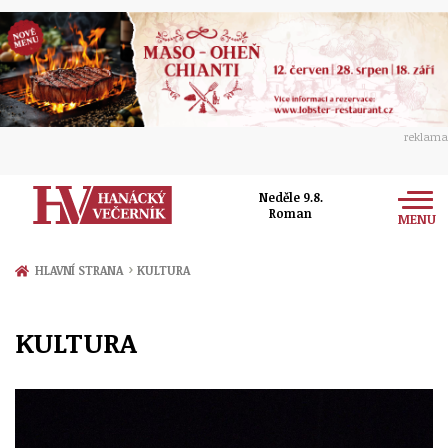
reklama
Neděle 9.8.
Roman
MENU
Zprávy
›
HLAVNÍ STRANA
KULTURA
Rozhovory
Olomouc
KULTURA
Kultura
Politika
Prostějov
Společnost
Hudba
Ekonomika
Přerov
Sport
Ženy