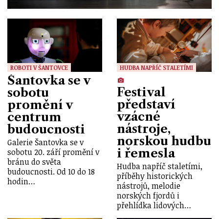
ROBOTI V ŠANTOVCE
HUDBA NAPŘÍČ STALETÍMI
Šantovka se v
Festival
sobotu
představí
promění v
vzácné
centrum
nástroje,
budoucnosti
norskou hudbu
Galerie Šantovka se v
i řemesla
sobotu 20. září promění v
bránu do světa
Hudba napříč staletími,
budoucnosti. Od 10 do 18
příběhy historických
hodin…
nástrojů, melodie
norských fjordů i
přehlídka lidových…