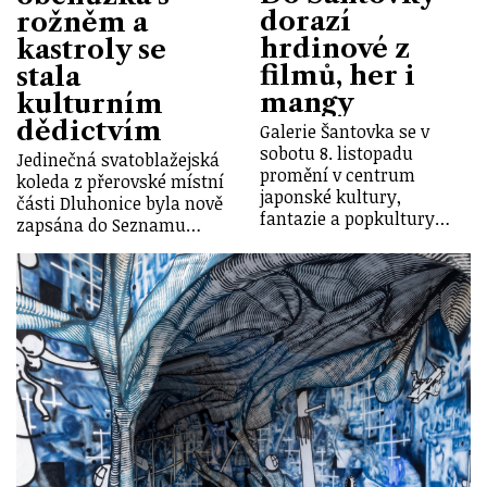
dorazí
rožněm a
hrdinové z
kastroly se
filmů, her i
stala
mangy
kulturním
dědictvím
Galerie Šantovka se v
sobotu 8. listopadu
Jedinečná svatoblažejská
promění v centrum
koleda z přerovské místní
japonské kultury,
části Dluhonice byla nově
fantazie a popkultury…
zapsána do Seznamu…