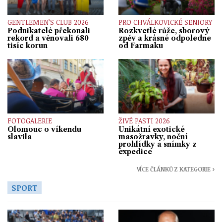
GENTLEMEN’S CLUB 2026
PRO CHVÁLKOVICKÉ SENIORY
Podnikatelé překonali
Rozkvetlé růže, sborový
rekord a věnovali 680
zpěv a krásné odpoledne
tisíc korun
od Farmaku
FOTOGALERIE
ŽIVÉ PASTI 2026
Olomouc o víkendu
Unikátní exotické
slavila
masožravky, noční
prohlídky a snímky z
expedice
VÍCE ČLÁNKŮ Z KATEGORIE ›
SPORT