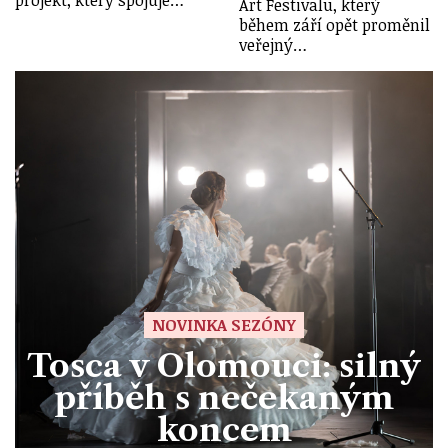
projekt, který spojuje…
Art Festivalu, který
během září opět proměnil
veřejný…
NOVINKA SEZÓNY
Tosca v Olomouci: silný
příběh s nečekaným
koncem