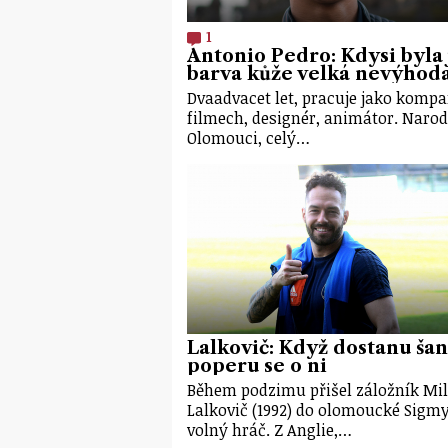
1
Antonio Pedro: Kdysi byla 
barva kůže velká nevýhod
Dvaadvacet let, pracuje jako kompa
filmech, designér, animátor. Narodi
Olomouci, celý…
Lalkovič: Když dostanu šan
poperu se o ni
Během podzimu přišel záložník Mi
Lalkovič (1992) do olomoucké Sigmy
volný hráč. Z Anglie,…