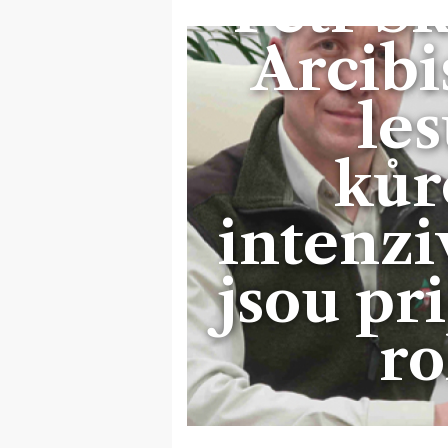
Petr S
Arcib
les
kůr
intenzi
jsou pr
ro