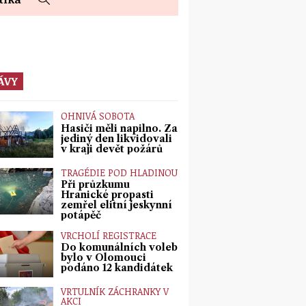
ÁVY
OHNIVÁ SOBOTA
Hasiči měli napilno. Za
jediný den likvidovali
v kraji devět požárů
TRAGÉDIE POD HLADINOU
Při průzkumu
Hranické propasti
zemřel elitní jeskynní
potápěč
VRCHOLÍ REGISTRACE
Do komunálních voleb
bylo v Olomouci
podáno 12 kandidátek
VRTULNÍK ZÁCHRANKY V
AKCI