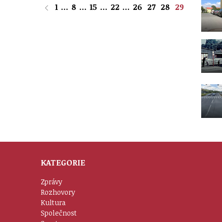
1
...
8
...
15
...
22
...
26
27
28
29
KATEGORIE
Zprávy
Rozhovory
Kultura
Společnost