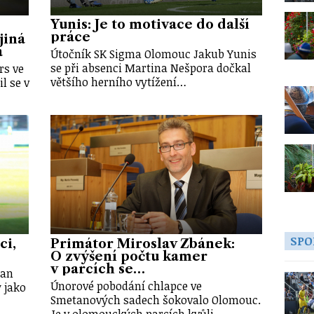
Yunis: Je to motivace do další
práce
jiná
a
Útočník SK Sigma Olomouc Jakub Yunis
se při absenci Martina Nešpora dočkal
rs ve
většího herního vytížení…
l se v
SPO
ci,
Primátor Miroslav Žbánek:
O zvýšení počtu kamer
v parcích se…
lan
Únorové pobodání chlapce ve
 jako
Smetanových sadech šokovalo Olomouc.
Je v olomouckých parcích kvůli…