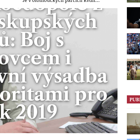
kočdopole z
iskupských
ů: Boj s
ovcem i
vní výsadba
ioritami pro
PUB
k 2019