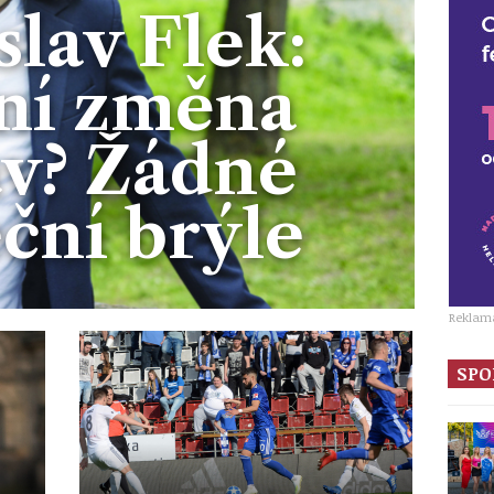
slav Flek:
ní změna
av? Žádné
ční brýle
Reklam
SPO