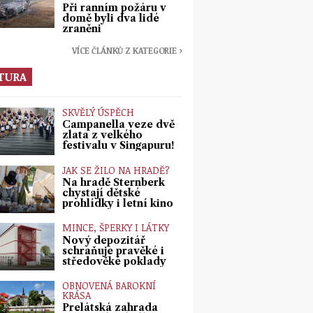
Při ranním požáru v
domě byli dva lidé
zraněni
VÍCE ČLÁNKŮ Z KATEGORIE ›
TURA
SKVĚLÝ ÚSPĚCH
Campanella veze dvě
zlata z velkého
festivalu v Singapuru!
JAK SE ŽILO NA HRADĚ?
Na hradě Šternberk
chystají dětské
prohlídky i letní kino
MINCE, ŠPERKY I LÁTKY
Nový depozitář
schraňuje pravěké i
středověké poklady
OBNOVENÁ BAROKNÍ
KRÁSA
Prelátská zahrada