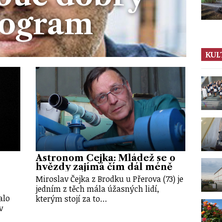
rogram
KUL
Astronom Čejka: Mládež se o
hvězdy zajímá čím dál méně
Miroslav Čejka z Brodku u Přerova (73) je
jedním z těch mála úžasných lidí,
alo
kterým stojí za to…
v