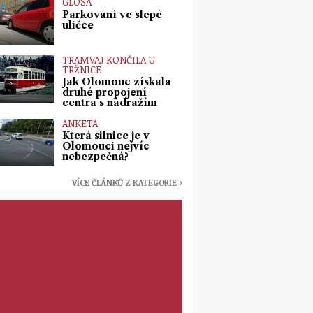
GLOSA
Parkování ve slepé
uličce
TRAMVAJ KONČILA U
TRŽNICE
Jak Olomouc získala
druhé propojení
centra s nádražím
ANKETA
Která silnice je v
Olomouci nejvíc
nebezpečná?
VÍCE ČLÁNKŮ Z KATEGORIE ›