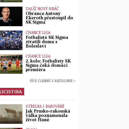
DALŠÍ NOVÝ HRÁČ
Obránce Antony
Ekeroth přestoupil do
SK Sigma
CHANCE LIGA
Fotbalisté SK Sigma
ztratili doma s
Boleslaví
CHANCE LIGA
2. kolo: Fotbalisty SK
Sigma čeká domácí
premiéra
VÍCE ČLÁNKŮ Z KATEGORIE ›
LICISTIKA
STŘELBA I RABOVÁNÍ
Jak Prusko-rakouská
válka poznamenala
život Hané