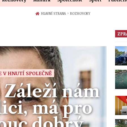
›
HLAVNÍ STRANA
ROZHOVORY
ZPR
E V HNUTÍ SPOLEČNĚ
 Záleží nám
ici, má pro
ouc dobrý