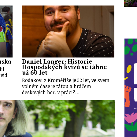
uska
Daniel Langer: Historie
Hospodských kvízů se táhne
il
už 60 let
vid
Rodákovi z Kroměříže je 32 let, ve svém
volném čase je tátou a hráčem
deskových her. V práci?…