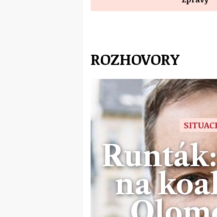
ROZHOVORY
SITUAC
Runták:
na koal
Olom