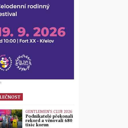
a
LEČNOST
GENTLEMEN’S CLUB 2026
Podnikatelé překonali
rekord a věnovali 680
tisíc korun