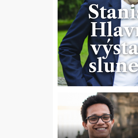
Stani
Hlav
výst
slune