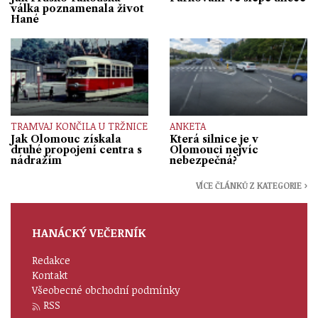
válka poznamenala život
Hané
TRAMVAJ KONČILA U TRŽNICE
ANKETA
Jak Olomouc získala
Která silnice je v
druhé propojení centra s
Olomouci nejvíc
nádražím
nebezpečná?
VÍCE ČLÁNKŮ Z KATEGORIE ›
HANÁCKÝ VEČERNÍK
Redakce
Kontakt
Všeobecné obchodní podmínky
RSS