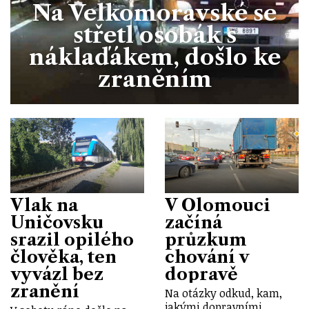
Na Velkomoravské se
střetl osobák s
náklaďákem, došlo ke
zraněním
Vlak na
V Olomouci
Uničovsku
začíná
srazil opilého
průzkum
člověka, ten
chování v
vyvázl bez
dopravě
zranění
Na otázky odkud, kam,
jakými dopravními