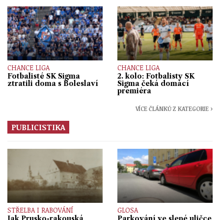
CHANCE LIGA
CHANCE LIGA
Fotbalisté SK Sigma
2. kolo: Fotbalisty SK
ztratili doma s Boleslaví
Sigma čeká domácí
premiéra
VÍCE ČLÁNKŮ Z KATEGORIE ›
PUBLICISTIKA
STŘELBA I RABOVÁNÍ
GLOSA
Jak Prusko-rakouská
Parkování ve slepé uličce