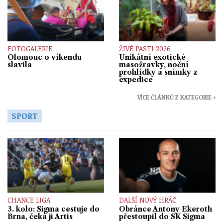
FOTOGALERIE
ŽIVÉ PASTI 2026
Olomouc o víkendu
Unikátní exotické
slavila
masožravky, noční
prohlídky a snímky z
expedice
VÍCE ČLÁNKŮ Z KATEGORIE ›
SPORT
CHANCE LIGA
DALŠÍ NOVÝ HRÁČ
3. kolo: Sigma cestuje do
Obránce Antony Ekeroth
Brna, čeká ji Artis
přestoupil do SK Sigma