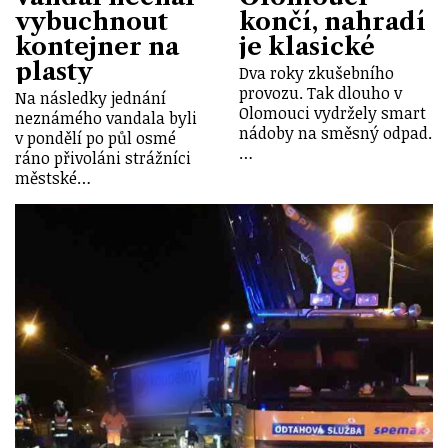
vybuchnout
končí, nahradí
kontejner na
je klasické
plasty
Dva roky zkušebního
provozu. Tak dlouho v
Na následky jednání
Olomouci vydržely smart
neznámého vandala byli
nádoby na směsný odpad.
v pondělí po půl osmé
…
ráno přivoláni strážníci
městské…