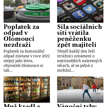
Poplatek za
Síla sociálních
odpad v
sítí vrátila
Olomouci
peněženku
nezdraží
zpět majiteli
Poplatek za komunální
Téměř každý den řeší
odpad zůstane v roce 2022
strážníci oznámení o
stejný jako letos,
nejrůznějších nalezených
obyvatelé Olomouce si
věcech, ať se jedná o
tak…
mobilní…
Muž kradl a
Vánoční trhy