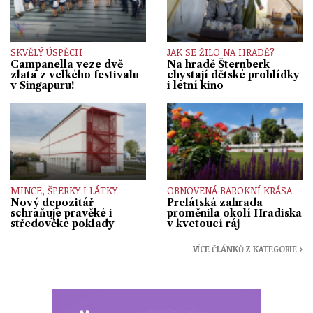
SKVĚLÝ ÚSPĚCH
JAK SE ŽILO NA HRADĚ?
Campanella veze dvě
Na hradě Šternberk
zlata z velkého festivalu
chystají dětské prohlídky
v Singapuru!
i letní kino
MINCE, ŠPERKY I LÁTKY
OBNOVENÁ BAROKNÍ KRÁSA
Nový depozitář
Prelátská zahrada
schraňuje pravěké i
proměnila okolí Hradiska
středověké poklady
v kvetoucí ráj
VÍCE ČLÁNKŮ Z KATEGORIE ›