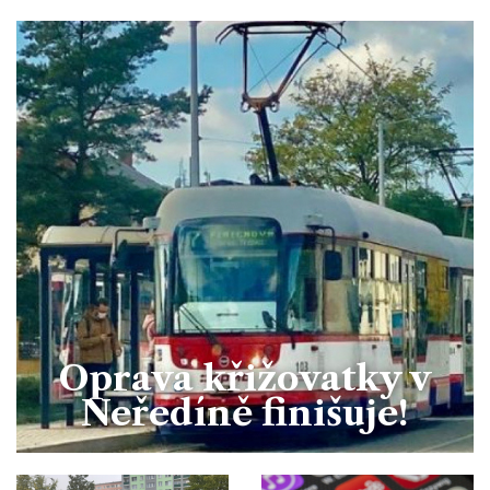
Oprava křižovatky v
Neředíně finišuje!