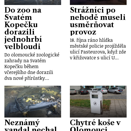
Do zoo na
Strážníci po
Svatém
nehodě museli
Kopečku
usměrňovat
dorazili
provoz
jednohrbí
18. října ráno hlídka
velbloudi
městské policie projížděla
ulicí Pasteurova, když zde
Do olomoucké zoologické
v křižovatce s ulicí U…
zahrady na Svatém
Kopečku během
včerejšího dne dorazili
dva nové přírůstky…
Neznámý
Chytré koše v
vandal nechal
Olomouci