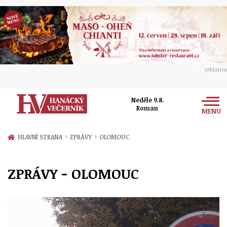
reklama
Neděle 9.8.
Roman
MENU
Zprávy
›
›
HLAVNÍ STRANA
ZPRÁVY
OLOMOUC
Rozhovory
Olomouc
ZPRÁVY - OLOMOUC
Kultura
Politika
Prostějov
Společnost
Hudba
Ekonomika
Přerov
Sport
Ženy