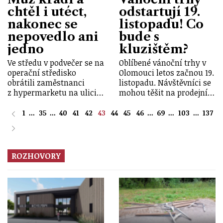
chtěl i utéct,
odstartují 19.
nakonec se
listopadu! Co
nepovedlo ani
bude s
jedno
kluzištěm?
Ve středu v podvečer se na
Oblíbené vánoční trhy v
operační středisko
Olomouci letos začnou 19.
obrátili zaměstnanci
listopadu. Návštěvníci se
z hypermarketu na ulici…
mohou těšit na prodejní…
1
...
35
...
40
41
42
43
44
45
46
...
69
...
103
...
137
ROZHOVORY