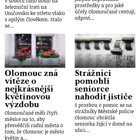
V sobotu ráno došlo na
prostředky a pro jaké
železniční trati na
účely Olomoučané cestují,
Uničovsku ke střetu vlaku
odpoví…
s opilým člověkem. Stalo
se…
Olomouc zná
Strážníci
vítěze o
pomohli
nejkrásnější
seniorce
květinovou
nahodit jističe
výzdobu
S prosbou o pomoc se na
strážníky Městské policie
Olomoučané měli čtyři
Olomouc obrátila
měsíce na to, aby
seniorka žijící v domě na
přesvědčili radní města o
ulici…
tom, že Olomouc je město
květin a…