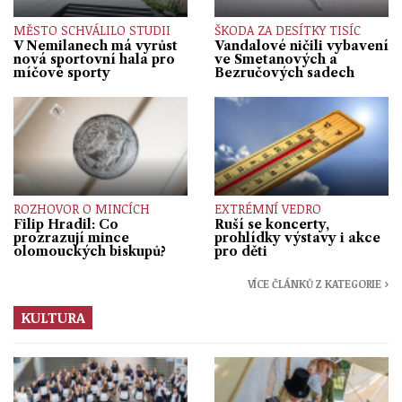
MĚSTO SCHVÁLILO STUDII
ŠKODA ZA DESÍTKY TISÍC
V Nemilanech má vyrůst
Vandalové ničili vybavení
nová sportovní hala pro
ve Smetanových a
míčové sporty
Bezručových sadech
ROZHOVOR O MINCÍCH
EXTRÉMNÍ VEDRO
Filip Hradil: Co
Ruší se koncerty,
prozrazují mince
prohlídky výstavy i akce
olomouckých biskupů?
pro děti
VÍCE ČLÁNKŮ Z KATEGORIE ›
KULTURA