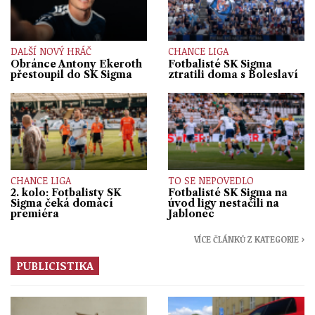
DALŠÍ NOVÝ HRÁČ
CHANCE LIGA
Obránce Antony Ekeroth
Fotbalisté SK Sigma
přestoupil do SK Sigma
ztratili doma s Boleslaví
CHANCE LIGA
TO SE NEPOVEDLO
2. kolo: Fotbalisty SK
Fotbalisté SK Sigma na
Sigma čeká domácí
úvod ligy nestačili na
premiéra
Jablonec
VÍCE ČLÁNKŮ Z KATEGORIE ›
PUBLICISTIKA