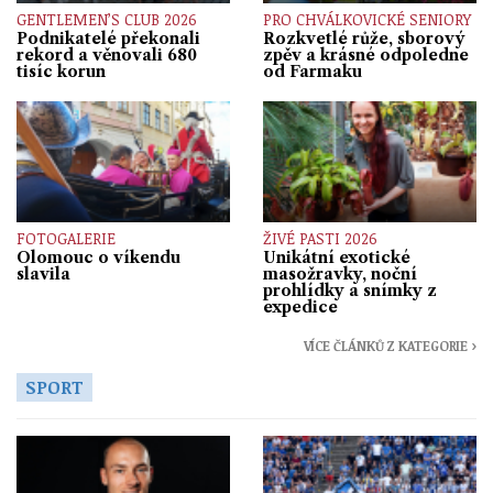
GENTLEMEN’S CLUB 2026
PRO CHVÁLKOVICKÉ SENIORY
Podnikatelé překonali
Rozkvetlé růže, sborový
rekord a věnovali 680
zpěv a krásné odpoledne
tisíc korun
od Farmaku
FOTOGALERIE
ŽIVÉ PASTI 2026
Olomouc o víkendu
Unikátní exotické
slavila
masožravky, noční
prohlídky a snímky z
expedice
VÍCE ČLÁNKŮ Z KATEGORIE ›
SPORT