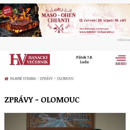
reklama
Pátek 7.8.
Lada
MENU
Zprávy
›
›
HLAVNÍ STRANA
ZPRÁVY
OLOMOUC
Rozhovory
Olomouc
ZPRÁVY - OLOMOUC
Kultura
Politika
Prostějov
Společnost
Hudba
Ekonomika
Přerov
Sport
Ženy