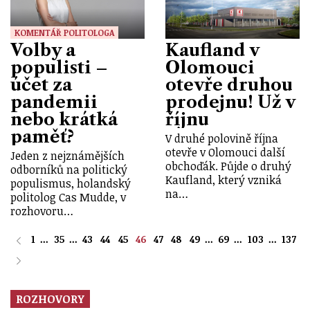
KOMENTÁŘ POLITOLOGA
Volby a
Kaufland v
populisti –
Olomouci
účet za
otevře druhou
pandemii
prodejnu! Už v
nebo krátká
říjnu
paměť?
V druhé polovině října
otevře v Olomouci další
Jeden z nejznámějších
obchoďák. Půjde o druhý
odborníků na politický
Kaufland, který vzniká
populismus, holandský
na…
politolog Cas Mudde, v
rozhovoru…
1
...
35
...
43
44
45
46
47
48
49
...
69
...
103
...
137
ROZHOVORY