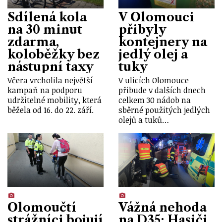
Sdílená kola
V Olomouci
na 30 minut
přibyly
zdarma,
kontejnery na
koloběžky bez
jedlý olej a
nástupní taxy
tuky
Včera vrcholila největší
V ulicích Olomouce
kampaň na podporu
přibude v dalších dnech
udržitelné mobility, která
celkem 30 nádob na
běžela od 16. do 22. září.
sběrné použitých jedlých
olejů a tuků…
Olomoučtí
Vážná nehoda
strážníci bojují
na D35: Hasiči