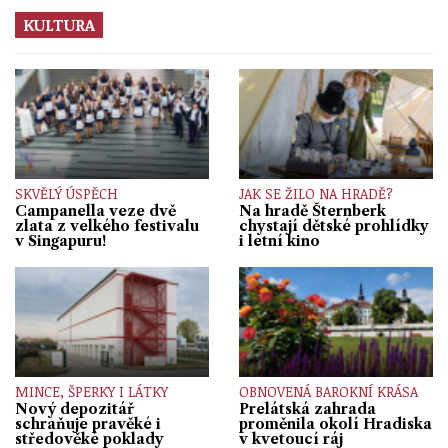
KULTURA
SKVĚLÝ ÚSPĚCH
JAK SE ŽILO NA HRADĚ?
Campanella veze dvě
Na hradě Šternberk
zlata z velkého festivalu
chystají dětské prohlídky
v Singapuru!
i letní kino
MINCE, ŠPERKY I LÁTKY
OBNOVENÁ BAROKNÍ KRÁSA
Nový depozitář
Prelátská zahrada
schraňuje pravěké i
proměnila okolí Hradiska
středověké poklady
v kvetoucí ráj