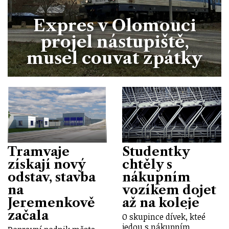
Expres v Olomouci
projel nástupiště,
musel couvat zpátky
Tramvaje
Studentky
získají nový
chtěly s
odstav, stavba
nákupním
na
vozíkem dojet
Jeremenkově
až na koleje
začala
O skupince dívek, kteé
jedou s nákupním