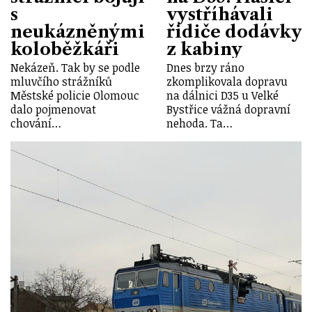
s
vystříhávali
neukázněnými
řidiče dodávky
koloběžkáři
z kabiny
Nekázeň. Tak by se podle
Dnes brzy ráno
mluvčího strážníků
zkomplikovala dopravu
Městské policie Olomouc
na dálnici D35 u Velké
dalo pojmenovat
Bystřice vážná dopravní
chování…
nehoda. Ta…