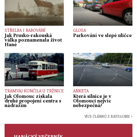
STŘELBA I RABOVÁNÍ
GLOSA
Jak Prusko-rakouská
Parkování ve slepé uličce
válka poznamenala život
Hané
TRAMVAJ KONČILA U TRŽNICE
ANKETA
Jak Olomouc získala
Která silnice je v
druhé propojení centra s
Olomouci nejvíc
nádražím
nebezpečná?
VÍCE ČLÁNKŮ Z KATEGORIE ›
HANÁCKÝ VEČERNÍK