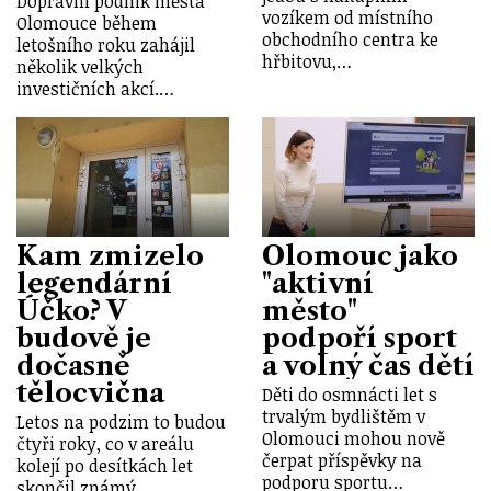
Dopravní podnik města
vozíkem od místního
Olomouce během
obchodního centra ke
letošního roku zahájil
hřbitovu,…
několik velkých
investičních akcí.…
Kam zmizelo
Olomouc jako
legendární
"aktivní
Účko? V
město"
budově je
podpoří sport
dočasně
a volný čas dětí
tělocvična
Děti do osmnácti let s
trvalým bydlištěm v
Letos na podzim to budou
Olomouci mohou nově
čtyři roky, co v areálu
čerpat příspěvky na
kolejí po desítkách let
podporu sportu…
skončil známý