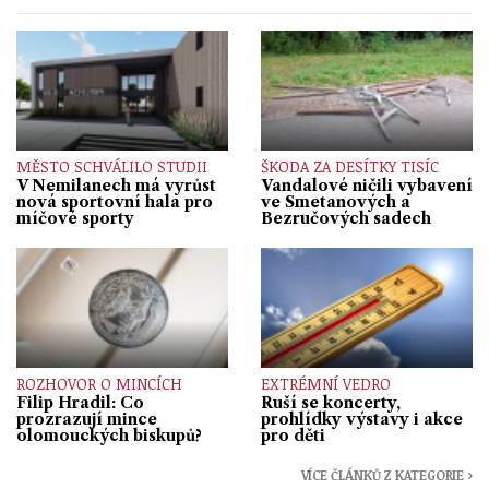
MĚSTO SCHVÁLILO STUDII
ŠKODA ZA DESÍTKY TISÍC
V Nemilanech má vyrůst
Vandalové ničili vybavení
nová sportovní hala pro
ve Smetanových a
míčové sporty
Bezručových sadech
ROZHOVOR O MINCÍCH
EXTRÉMNÍ VEDRO
Filip Hradil: Co
Ruší se koncerty,
prozrazují mince
prohlídky výstavy i akce
olomouckých biskupů?
pro děti
VÍCE ČLÁNKŮ Z KATEGORIE ›