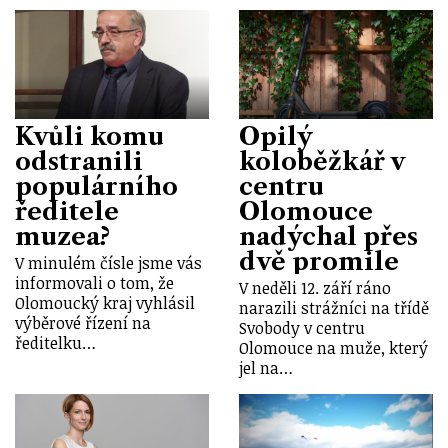
Kvůli komu
Opilý
odstranili
koloběžkář v
populárního
centru
ředitele
Olomouce
muzea?
nadýchal přes
dvě promile
V minulém čísle jsme vás
informovali o tom, že
V neděli 12. září ráno
Olomoucký kraj vyhlásil
narazili strážníci na třídě
výběrové řízení na
Svobody v centru
ředitelku…
Olomouce na muže, který
jel na…