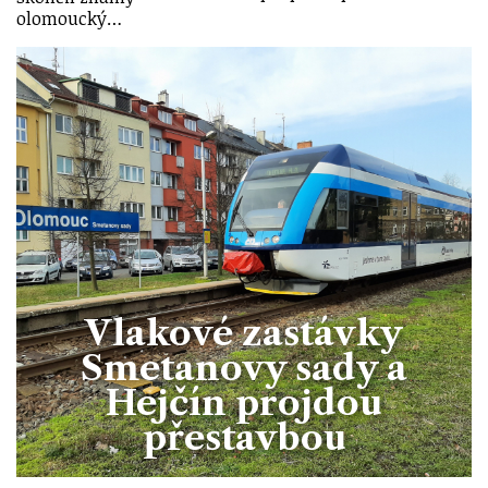
olomoucký…
Vlakové zastávky
Smetanovy sady a
Hejčín projdou
přestavbou