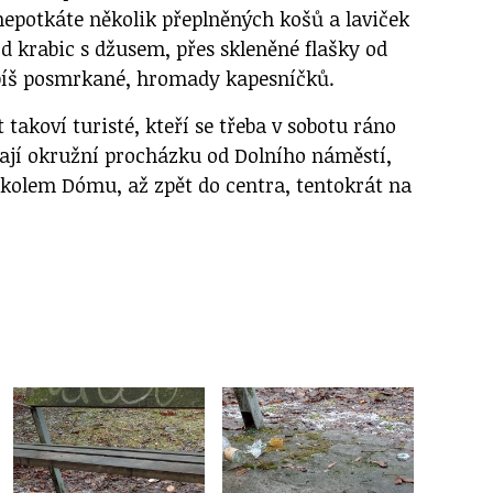
epotkáte několik přeplněných košů a laviček
d krabic s džusem, přes skleněné flašky od
spíš posmrkané, hromady kapesníčků.
 takoví turisté, kteří se třeba v sobotu ráno
lají okružní procházku od Dolního náměstí,
 kolem Dómu, až zpět do centra, tentokrát na