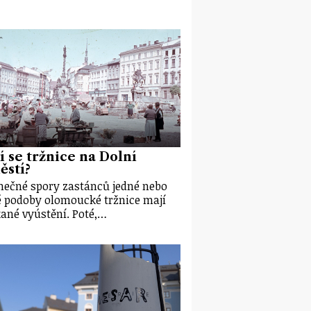
í se tržnice na Dolní
ěstí?
ečné spory zastánců jedné nebo
 podoby olomoucké tržnice mají
ané vyústění. Poté,…