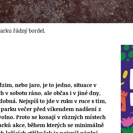
parku řádný bordel.
zim, nebo jaro, je to jedno, situace v
 v sobotu ráno, ale občas i v jiné dny,
dobná. Nejspíš to jde v ruku v ruce s tím,
i parku večer před víkendem nadšení z
 volno. Proto se konají v různých místech
arků akce, během kterých se minimálně