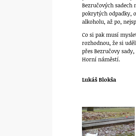
Bezručových sadech n
pokrytých odpadky, o
alkoholu, až po, nej
Co si pak musí myslet
rozhodnou, že si udě
přes Bezručovy sady,
Horní náměstí.
Lukáš Blokša