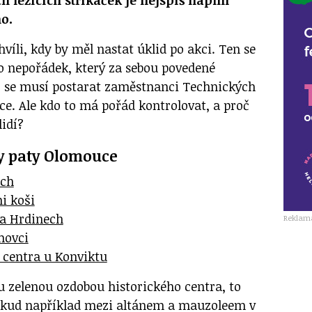
h ležících stříkaček je nejspíš náplní
ho.
víli, kdy by měl nastat úklid po akci. Ten se
 o nepořádek, který za sebou povedené
, se musí postarat zaměstnanci Technických
e. Ale kdo to má pořád kontrolovat, a proč
lidí?
vy paty Olomouce
ích
i koši
na Hrdinech
Reklam
movci
 centra u Konviktu
 zelenou ozdobou historického centra, to
pokud například mezi altánem a mauzoleem v