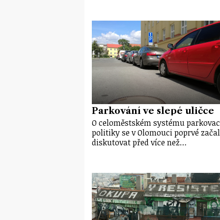
Parkování ve slepé uličce
O celoměstském systému parkovac
politiky se v Olomouci poprvé zača
diskutovat před více než…