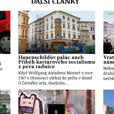
DALŠÍ ČLÁNKY
Hauenschildův palác aneb
Vrát
Příběh kaviárového socialismu
nám
í
z pera radnice
Nekon
lo
Když Wolfgang Amadeus Mozart v roce
druhé
1767 v Olomouci ulehal do peřin v domě
neček
U Černého orla, dnešním…