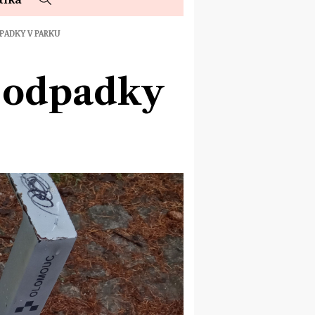
PADKY V PARKU
: odpadky