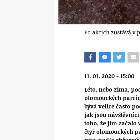
Po akcích zůstává v 
11. 01. 2020 - 15:00
Léto, nebo zima, pod
olomouckých parcích
bývá velice často po
jak jsou návštěvníc
toho, že jim začalo
čtyř olomouckých p