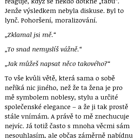
reaguje, když se někdo dotkne „tabu“.
Jenže výsledkem nebyla diskuse. Byl to
lynč. Pohoršení, moralizování.
„Zklamal jsi mě.“
„To snad nemyslíš vážně.“
„Jak můžeš napsat něco takového?“
To vše kvůli větě, která sama o sobě
neříká nic jiného, než že ta žena je pro
mě symbolem noblesy, stylu a určité
společenské elegance – a že ji tak prostě
stále vnímám. A právě to mě znechucuje
nejvíc. Já totiž často s mnoha věcmi sám
nesouhlasím, ale občas záměrně nabídnu