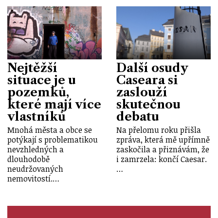
Nejtěžší
Další osudy
situace je u
Caseara si
pozemků,
zaslouží
které mají více
skutečnou
vlastníků
debatu
Mnohá města a obce se
Na přelomu roku přišla
potýkají s problematikou
zpráva, která mě upřímně
nevzhledných a
zaskočila a přiznávám, že
dlouhodobě
i zamrzela: končí Caesar.
neudržovaných
…
nemovitostí.…