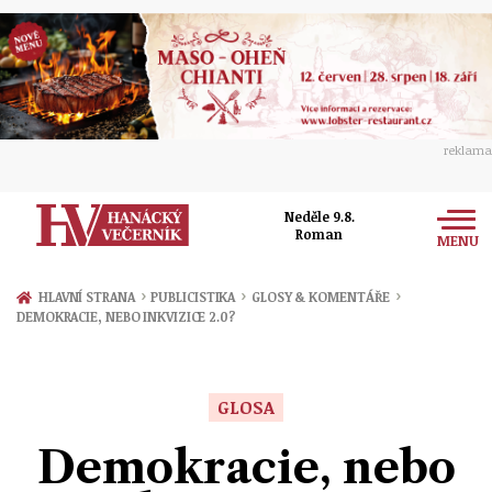
reklama
Neděle 9.8.
Roman
MENU
Zprávy
›
›
›
HLAVNÍ STRANA
PUBLICISTIKA
GLOSY & KOMENTÁŘE
DEMOKRACIE, NEBO INKVIZICE 2.0?
Rozhovory
Olomouc
Kultura
Politika
Prostějov
GLOSA
Společnost
Hudba
Ekonomika
Demokracie, nebo
Přerov
Sport
Ženy