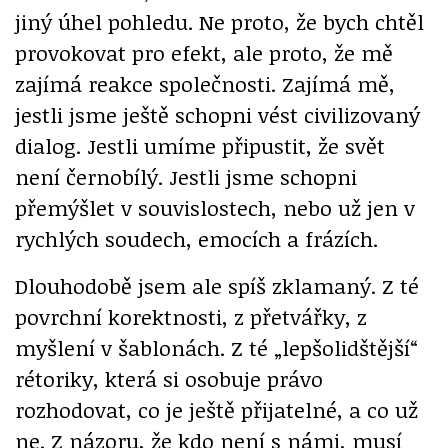
jiný úhel pohledu. Ne proto, že bych chtěl
provokovat pro efekt, ale proto, že mě
zajímá reakce společnosti. Zajímá mě,
jestli jsme ještě schopni vést civilizovaný
dialog. Jestli umíme připustit, že svět
není černobílý. Jestli jsme schopni
přemýšlet v souvislostech, nebo už jen v
rychlých soudech, emocích a frázích.
Dlouhodobě jsem ale spíš zklamaný. Z té
povrchní korektnosti, z přetvářky, z
myšlení v šablonách. Z té „lepšolidštější“
rétoriky, která si osobuje právo
rozhodovat, co je ještě přijatelné, a co už
ne. Z názoru, že kdo není s námi, musí