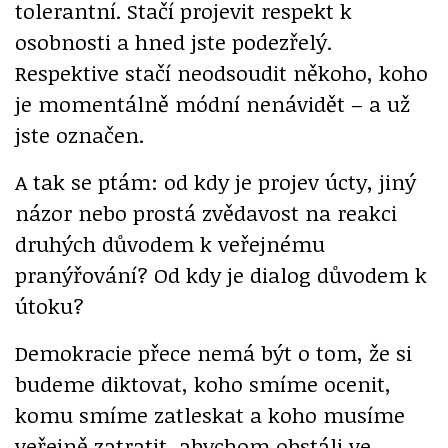
tolerantní. Stačí projevit respekt k
osobnosti a hned jste podezřelý.
Respektive stačí neodsoudit někoho, koho
je momentálně módní nenávidět – a už
jste označen.
A tak se ptám: od kdy je projev úcty, jiný
názor nebo prostá zvědavost na reakci
druhých důvodem k veřejnému
pranýřování? Od kdy je dialog důvodem k
útoku?
Demokracie přece nemá být o tom, že si
budeme diktovat, koho smíme ocenit,
komu smíme zatleskat a koho musíme
veřejně zatratit, abychom obstáli ve