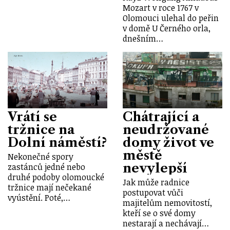
Mozart v roce 1767 v
Olomouci ulehal do peřin
v domě U Černého orla,
dnešním…
Vrátí se
Chátrající a
tržnice na
neudržované
Dolní náměstí?
domy život ve
městě
Nekonečné spory
nevylepší
zastánců jedné nebo
druhé podoby olomoucké
Jak může radnice
tržnice mají nečekané
postupovat vůči
vyústění. Poté,…
majitelům nemovitostí,
kteří se o své domy
nestarají a nechávají…