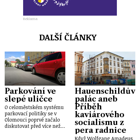
Reklama
DALŠÍ ČLÁNKY
Parkování ve
Hauenschildův
slepé uličce
palác aneb
Příběh
O celoměstském systému
kaviárového
parkovací politiky se v
Olomouci poprvé začalo
socialismu z
diskutovat před více než…
pera radnice
Když Wolfgang Amadeus