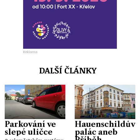
Reklama
DALŠÍ ČLÁNKY
Parkování ve
Hauenschildův
slepé uličce
palác aneb
Příběh