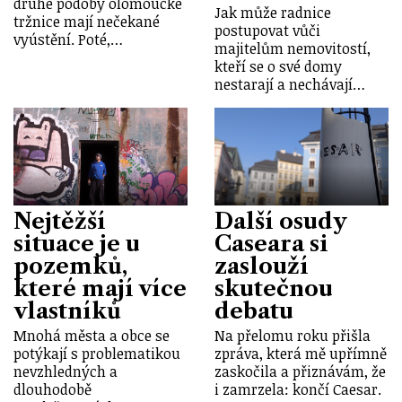
druhé podoby olomoucké
Jak může radnice
tržnice mají nečekané
postupovat vůči
vyústění. Poté,…
majitelům nemovitostí,
kteří se o své domy
nestarají a nechávají…
Nejtěžší
Další osudy
situace je u
Caseara si
pozemků,
zaslouží
které mají více
skutečnou
vlastníků
debatu
Mnohá města a obce se
Na přelomu roku přišla
potýkají s problematikou
zpráva, která mě upřímně
nevzhledných a
zaskočila a přiznávám, že
dlouhodobě
i zamrzela: končí Caesar.