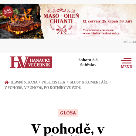
reklama
Sobota 8.8.
Soběslav
MENU
Zprávy
›
›
›
HLAVNÍ STRANA
PUBLICISTIKA
GLOSY & KOMENTÁŘE
V POHODĚ, V POHODĚ, PO KOTNÍKY VE VODĚ
Rozhovory
Olomouc
Kultura
Politika
Prostějov
GLOSA
Společnost
Hudba
Ekonomika
V pohodě, v
Přerov
Sport
Ženy