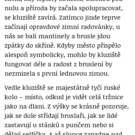
nulu a příroda by začala spolupracovat,
se kluziště zavírá. Zatímco jinde teprve
začínají opravdové zimní radovánky, u
nás se balí mantinely a brusle jdou
zpátky do skříně. Kdyby město přispělo
alespoň symbolicky, mohlo by kluziště
fungovat déle a radost z bruslení by
nezmizela s první lednovou zimou.
Vedle kluziště se majestátně tyčí ruské
kolo – místo, odkud je vidět celá tržnice
jako na dlani. Z výšky se krásně pozoruje,
jak se dole střídají bruslaři, jak se lidé
zastavují u stánků s punčem nebo si
dělají selfíčka. A až slunce zapadne nad