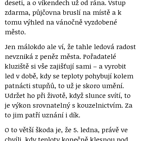
deseti, a o víkendech už od rána. Vstup
zdarma, půjčovna bruslí na místě a k
tomu výhled na vánočně vyzdobené
město.
Jen málokdo ale ví, že tahle ledová radost
nevzniká z peněz města. Pořadatelé
kluziště si vše zajišťují sami – a vyrobit
led v době, kdy se teploty pohybují kolem
patnácti stupňů, to už je skoro umění.
Udržet ho při životě, když slunce svítí, to
je výkon srovnatelný s kouzelnictvím. Za
to jim patří uznání i dík.
O to větší škoda je, že 5. ledna, právě ve
chvíli, kdy teploty konečně klesnou pod