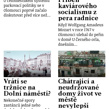
O celoměstském systému
kaviárového
parkovací politiky se v
Olomouci poprvé začalo
socialismu z
diskutovat před více než…
pera radnice
Když Wolfgang Amadeus
Mozart v roce 1767 v
Olomouci ulehal do peřin
v domě U Černého orla,
dnešním…
Vrátí se
Chátrající a
tržnice na
neudržované
Dolní náměstí?
domy život ve
městě
Nekonečné spory
nevylepší
zastánců jedné nebo