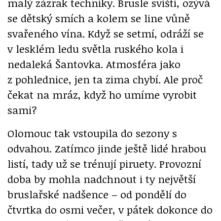
malý zázrak techniky. Brusle sviští, ozývá
se dětský smích a kolem se line vůně
svařeného vína. Když se setmí, odráží se
v lesklém ledu světla ruského kola i
nedaleká Šantovka. Atmosféra jako
z pohlednice, jen ta zima chybí. Ale proč
čekat na mráz, když ho umíme vyrobit
sami?
Olomouc tak vstoupila do sezony s
odvahou. Zatímco jinde ještě lidé hrabou
listí, tady už se trénují piruety. Provozní
doba by mohla nadchnout i ty největší
bruslařské nadšence – od pondělí do
čtvrtka do osmi večer, v pátek dokonce do