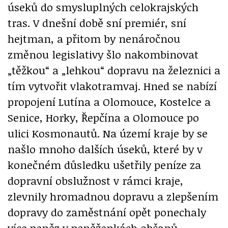
úseků do smysluplných celokrajských
tras. V dnešní době sní premiér, sní
hejtman, a přitom by nenáročnou
změnou legislativy šlo nakombinovat
„těžkou“ a „lehkou“ dopravu na železnici a
tím vytvořit vlakotramvaj. Hned se nabízí
propojení Lutína a Olomouce, Kostelce a
Senice, Horky, Řepčína a Olomouce po
ulici Kosmonautů. Na území kraje by se
našlo mnoho dalších úseků, které by v
konečném důsledku ušetřily peníze za
dopravní obslužnost v rámci kraje,
zlevnily hromadnou dopravu a zlepšením
dopravy do zaměstnání opět ponechaly
více peněz v peněženkách občanů.