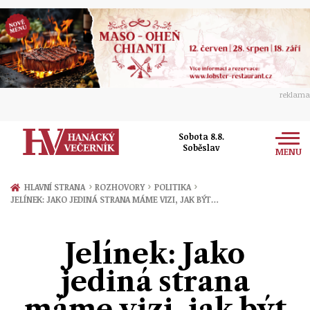
reklama
Sobota 8.8.
Soběslav
MENU
Zprávy
›
›
›
HLAVNÍ STRANA
ROZHOVORY
POLITIKA
JELÍNEK: JAKO JEDINÁ STRANA MÁME VIZI, JAK BÝT…
Rozhovory
Olomouc
Kultura
Jelínek: Jako
Politika
Prostějov
Společnost
jediná strana
Hudba
Ekonomika
Přerov
Sport
máme vizi, jak být
Ženy