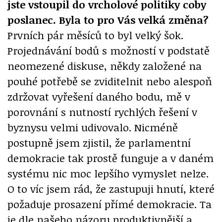
jste vstoupil do vrcholové politiky coby
poslanec. Byla to pro Vás velká změna?
Prvních pár měsíců to byl velký šok.
Projednávání bodů s možností v podstatě
neomezené diskuse, někdy založené na
pouhé potřebě se zviditelnit nebo alespoň
zdržovat vyřešení daného bodu, mě v
porovnání s nutností rychlých řešení v
byznysu velmi udivovalo. Nicméně
postupně jsem zjistil, že parlamentní
demokracie tak prostě funguje a v daném
systému nic moc lepšího vymyslet nelze.
O to víc jsem rád, že zastupuji hnutí, které
požaduje prosazení přímé demokracie. Ta
je dle našeho názoru produktivnější a