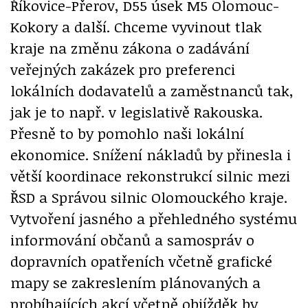
Říkovice-Přerov, D55 úsek M5 Olomouc-
Kokory a další. Chceme vyvinout tlak
kraje na změnu zákona o zadávání
veřejných zakázek pro preferenci
lokálních dodavatelů a zaměstnanců tak,
jak je to např. v legislativě Rakouska.
Přesně to by pomohlo naši lokální
ekonomice. Snížení nákladů by přinesla i
větší koordinace rekonstrukcí silnic mezi
ŘSD a Správou silnic Olomouckého kraje.
Vytvoření jasného a přehledného systému
informování občanů a samospráv o
dopravních opatřeních včetně grafické
mapy se zakreslením plánovaných a
probíhajících akcí včetně objížděk by