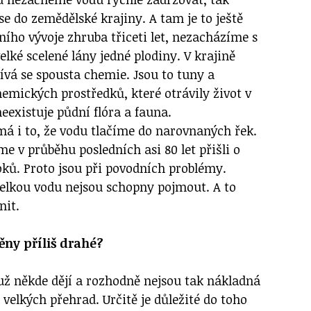
se do zemědělské krajiny. A tam je to ještě
ního vývoje zhruba třiceti let, nezacházíme s
lké scelené lány jedné plodiny. V krajině
ívá se spousta chemie. Jsou to tuny a
emických prostředků, které otrávily život v
eexistuje půdní flóra a fauna.
má i to, že vodu tlačíme do narovnaných řek.
me v průběhu posledních asi 80 let přišli o
oků. Proto jsou při povodních problémy.
velkou vodu nejsou schopny pojmout. A to
nit.
ny příliš drahé?
už někde dějí a rozhodně nejsou tak nákladná
 velkých přehrad. Určitě je důležité do toho