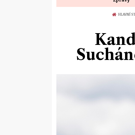
HLAVNÍ S
Kand
Sucháne