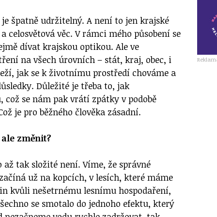
 je špatně udržitelný. A není to jen krajské
í a celosvětová věc. V rámci mého působení se
mě dívat krajskou optikou. Ale ve
ření na všech úrovních – stát, kraj, obec, i
Reklam
leží, jak se k životnímu prostředí chováme a
ůsledky. Důležité je třeba to, jak
 což se nám pak vrátí zpátky v podobě
Což je pro běžného člověka zásadní.
ale změnit?
 až tak složité není. Víme, že správné
začíná už na kopcích, v lesích, které máme
in kvůli nešetrnému lesnímu hospodaření,
všechno se smotalo do jednoho efektu, který
ud nezačneme vodu rychle zadržovat, tak