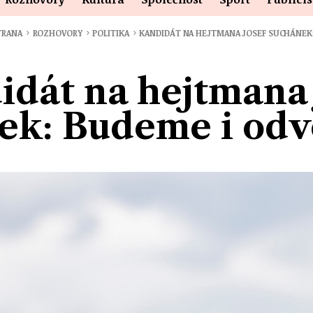
›
›
›
TRANA
ROZHOVORY
POLITIKA
KANDIDÁT NA HEJTMANA JOSEF SUCHÁNEK
idát na hejtmana 
k: Budeme i odvo