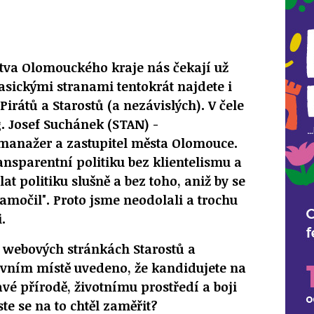
stva Olomouckého kraje nás čekají už
lasickými stranami tentokrát najdete i
irátů a Starostů (a nezávislých). V čele
g. Josef Suchánek (STAN) -
manažer a zastupitel města Olomouce.
ansparentní politiku bez klientelismu a
lat politiku slušně a bez toho, aniž by se
namočil". Proto jsme neodolali a trochu
.
 webových stránkách Starostů a
rvním místě uvedeno, že kandidujete na
vé přírodě, životnímu prostředí a boji
ste se na to chtěl zaměřit?