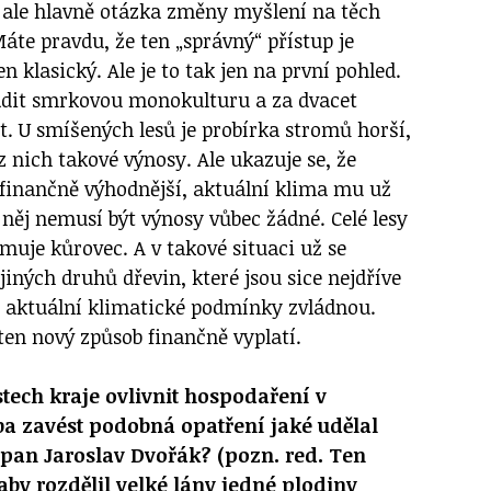
o ale hlavně otázka změny myšlení na těch
áte pravdu, že ten „správný“ přístup je
n klasický. Ale je to tak jen na první pohled.
ysadit smrkovou monokulturu a za dvacet
žit. U smíšených lesů je probírka stromů horší,
z nich takové výnosy. Ale ukazuje se, že
s finančně výhodnější, aktuální klima mu už
 něj nemusí být výnosy vůbec žádné. Celé lesy
imuje kůrovec. A v takové situaci už se
 jiných druhů dřevin, které jsou sice nejdříve
e aktuální klimatické podmínky zvládnou.
 ten nový způsob finančně vyplatí.
tech kraje ovlivnit hospodaření v
ba zavést podobná opatření jaké udělal
 pan Jaroslav Dvořák?
(pozn. red. Ten
aby rozdělil velké lány jedné plodiny