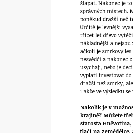
šlapat. Nakonec je t
správných místech. M
poněkud dražší než te
Určitě je levnější v
třicet let dřevo vytě
nákladnější a nejsou 
ačkoli je smrkový le
nesvědčí a nakonec z
usychají, nebo je dec
vyplatí investovat do
dražší než smrky, al
Takže ve výsledku se
Nakolik je v možnos
krajině? Můžete tře
starosta Hněvotína,
tlačí na zemědělce, 