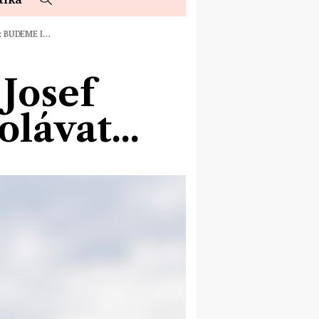
: BUDEME I…
Josef
lávat...