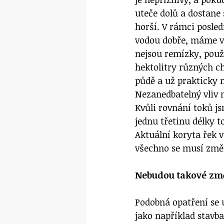
uteče dolů a dostane 
horší. V rámci posled
vodou dobře, máme ve
nejsou remízky, použ
hektolitry různých ch
půdě a už prakticky n
Nezanedbatelný vliv 
Kvůli rovnání toků js
jednu třetinu délky t
Aktuální koryta řek 
všechno se musí změ
Nebudou takové změ
Podobná opatření se 
jako například stavba