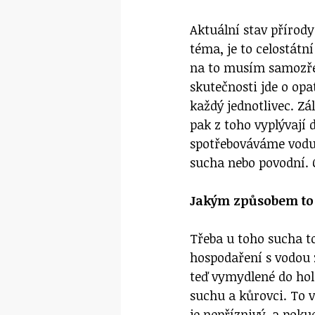
Aktuální stav přírody
téma, je to celostátn
na to musím samozřej
skutečnosti jde o opat
každý jednotlivec. Zá
pak z toho vyplývají d
spotřebováváme vodu,
sucha nebo povodní. 
Jakým způsobem to 
Třeba u toho sucha to
hospodaření s vodou 
teď vymydlené do hol
suchu a kůrovci. To 
je nepříznivý, a pok