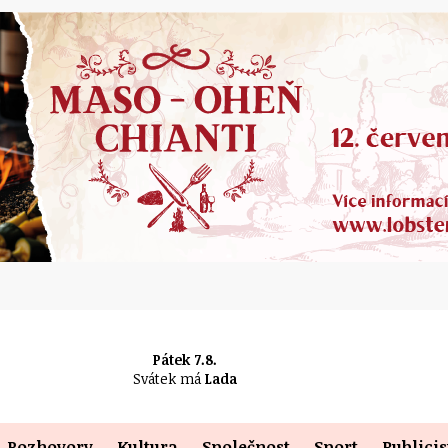
Pátek 7.8.
Svátek má
Lada
Rozhovory
Kultura
Společnost
Sport
Publicis