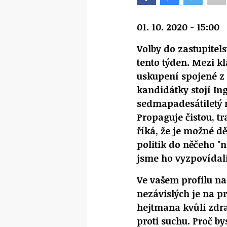
01. 10. 2020 - 15:00
Volby do zastupitel
tento týden. Mezi k
uskupení spojené z P
kandidátky stojí In
sedmapadesátiletý 
Propaguje čistou, tr
říká, že je možné dě
politik do něčeho "
jsme ho vyzpovídali
Ve vašem profilu na
nezávislých je na p
hejtmana kvůli zdra
proti suchu. Proč by