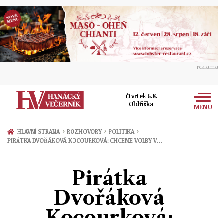
reklama
Čtvrtek 6.8.
Oldřiška
MENU
Zprávy
›
›
›
HLAVNÍ STRANA
ROZHOVORY
POLITIKA
PIRÁTKA DVOŘÁKOVÁ KOCOURKOVÁ: CHCEME VOLBY V…
Rozhovory
Olomouc
Kultura
Pirátka
Politika
Prostějov
Společnost
Dvořáková
Hudba
Ekonomika
Přerov
Sport
Kocourková:
Ženy