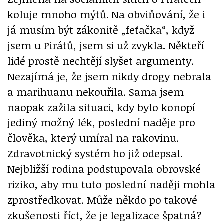
koluje mnoho mýtů. Na obviňování, že i
já musím být zákonitě „feťačka“, když
jsem u Pirátů, jsem si už zvykla. Někteří
lidé prostě nechtějí slyšet argumenty.
Nezajímá je, že jsem nikdy drogy nebrala
a marihuanu nekouřila. Sama jsem
naopak zažila situaci, kdy bylo konopí
jediný možný lék, poslední naděje pro
člověka, který umíral na rakovinu.
Zdravotnický systém ho již odepsal.
Nejbližší rodina podstupovala obrovské
riziko, aby mu tuto poslední naději mohla
zprostředkovat. Může někdo po takové
zkušenosti říct, že je legalizace špatná?