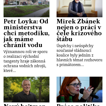
Petr Loyka: Od
Mirek Žbánek
ministerstva
nejen o práci v
chci metodiku,
čele krizového
jak máme
štábu
chránit vodu
Úspěchy i neúspěchy
současné vládnoucí
Významnou roli ve sporu
koalice byly jedním z
o realizaci východní
hlavních témat rozhovoru
tangenty hraje zákonná
s primátorem…
ochrana vodních zdrojů,
které…