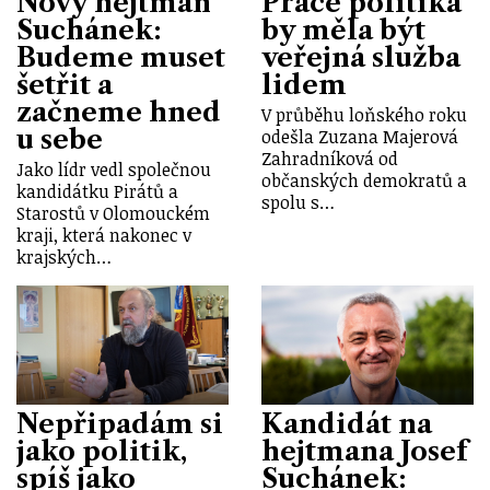
Nový hejtman
Práce politika
Suchánek:
by měla být
Budeme muset
veřejná služba
šetřit a
lidem
začneme hned
V průběhu loňského roku
u sebe
odešla Zuzana Majerová
Zahradníková od
Jako lídr vedl společnou
občanských demokratů a
kandidátku Pirátů a
spolu s…
Starostů v Olomouckém
kraji, která nakonec v
krajských…
Nepřipadám si
Kandidát na
jako politik,
hejtmana Josef
spíš jako
Suchánek: