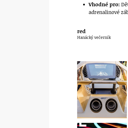
Vhodné pro:
Dě
adrenalinové zá
red
Hanácký večerník