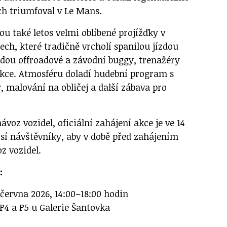
ech triumfoval v Le Mans.
u také letos velmi oblíbené projížďky v
ch, které tradičně vrcholí spanilou jízdou
ou offroadové a závodní buggy, trenažéry
rakce. Atmosféru doladí hudební program s
, malování na obličej a další zábava pro
ávoz vozidel, oficiální zahájení akce je ve 14
osí návštěvníky, aby v době před zahájením
z vozidel.
:
 června 2026, 14:00–18:00 hodin
P4 a P5 u Galerie Šantovka