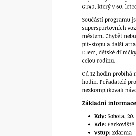
GT40, který v 60. let
Součástí programu jso
supersportovních voze
městem. Chybět nebud
pit-stopu a další at
DJem, dětské dílničky
celou rodinu.
Od 12 hodin probíhá n
hodin. Pořadatelé pr
nezkomplikovali návo
Základní informace
Kdy:
Sobota, 20.
Kde:
Parkoviště 
Vstup:
Zdarma