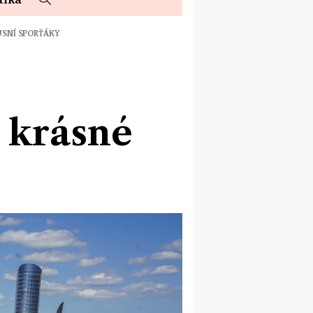
USNÍ SPORŤÁKY
 krásné