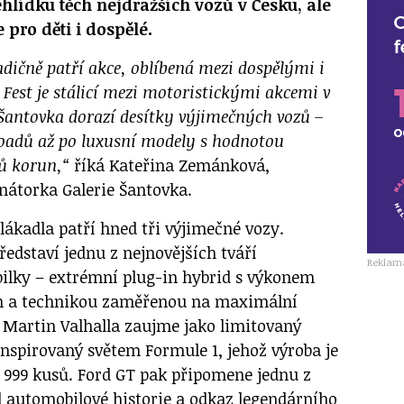
hlídku těch nejdražších vozů v Česku, ale
e pro děti i dospělé.
adičně patří akce, oblíbená mezi dospělými i
 Fest je stálicí mezi motoristickými akcemi v
 Šantovka dorazí desítky výjimečných vozů –
roadů až po luxusní modely s hodnotou
nů korun,“
říká Kateřina Zemánková,
nátorka Galerie Šantovka.
 lákadla patří hned tři výjimečné vozy.
představí jednu z nejnovějších tváří
Reklam
ilky – extrémní plug-in hybrid s výkonem
ím a technikou zaměřenou na maximální
n Martin Valhalla zaujme jako limitovaný
inspirovaný světem Formule 1, jehož výroba je
999 kusů. Ford GT pak připomene jednu z
ol automobilové historie a odkaz legendárního