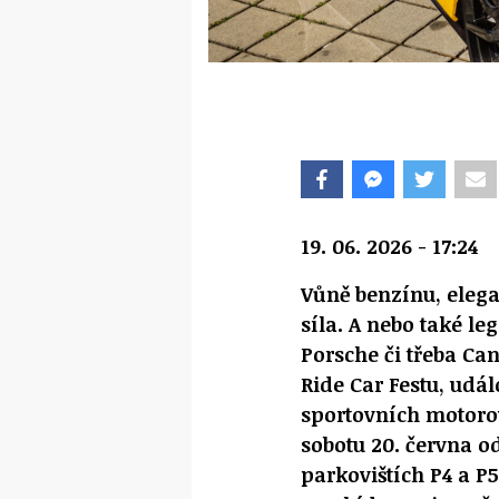
19. 06. 2026 - 17:24
Vůně benzínu, elega
síla. A nebo také l
Porsche či třeba Ca
Ride Car Festu, udál
sportovních motorov
sobotu 20. června o
parkovištích P4 a P