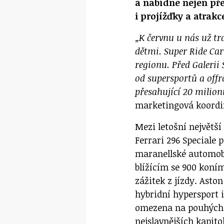
a nabídne nejen pře
i projížďky a atrakc
„K červnu u nás už tr
dětmi. Super Ride Car
regionu. Před Galerii
od supersportů a off
přesahující 20 milio
marketingová koordi
Mezi letošní největší
Ferrari 296 Speciale 
maranellské automob
blížícím se 900 kon
zážitek z jízdy. Asto
hybridní hypersport 
omezena na pouhých 
nejslavnějších kapit