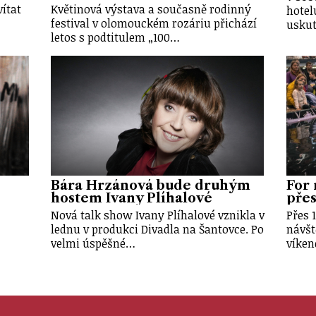
vítat
Květinová výstava a současně rodinný
hotel
festival v olomouckém rozáriu přichází
uskut
letos s podtitulem „100…
Bára Hrzánová bude druhým
For 
hostem Ivany Plíhalové
přes 
Nová talk show Ivany Plíhalové vznikla v
Přes 
lednu v produkci Divadla na Šantovce. Po
návšt
velmi úspěšné…
víken