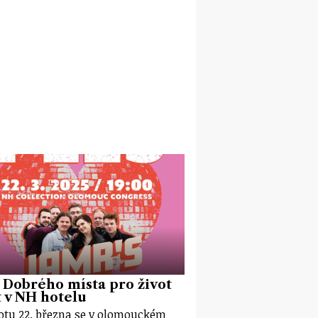
 Dobrého místa pro život
 v NH hotelu
otu 22. března se v olomouckém