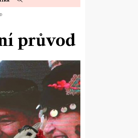
OD
ní průvod