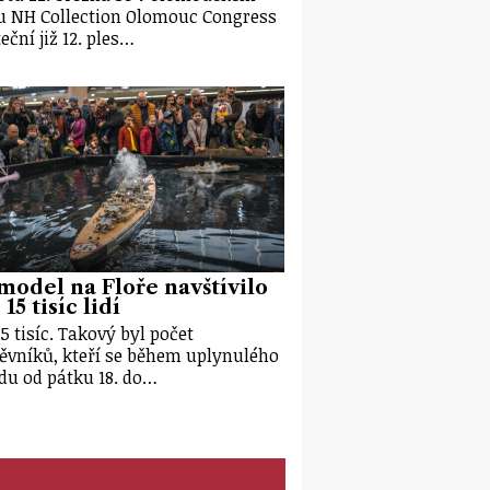
u NH Collection Olomouc Congress
eční již 12. ples…
model na Floře navštívilo
15 tisíc lidí
15 tisíc. Takový byl počet
ěvníků, kteří se během uplynulého
du od pátku 18. do…