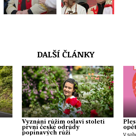
DALŠÍ ČLÁNKY
Vyznání růžím oslaví století
Ples
první české odrůdy
opět
popínavých růží
V sob