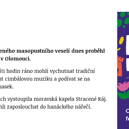
eného masopustního veselí dnes proběhl
v Olomouci.
víti hodin ráno mohli vychutnat tradiční
ut cimbálovou muziku a podívat se na
masek.
ch vystoupila moravská kapela Stracené Ráj.
hli zaposlouchat do hanáckého nářečí.