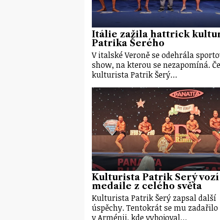
Itálie zažila hattrick kultu
Patrika Šerého
V italské Veroně se odehrála sporto
show, na kterou se nezapomíná. Č
kulturista Patrik Šerý…
Kulturista Patrik Šerý vozí
medaile z celého světa
Kulturista Patrik Šerý zapsal další
úspěchy. Tentokrát se mu zadařilo
v Arménii, kde vybojoval…