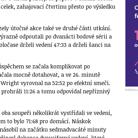
celek, zahajovací čtvrtinu přesto po výsledku
ly útočné akce také ve druhé části utkání.
ýrazně odpoutali po dvanácti bodové sérii a
oločase drželi vedení 47:33 a drželi šanci na
úspěchem se začala komplikovat po
ačala mocně dotahovat, a ve 26. minutě
Wright vyrovnal na 52:52 po efektní smeči.
Reklam
 prohráli 11:26 a tomu odpovídal nepříznivý
 oba soupeři několikrát vystřídali ve vedení,
m to bylo 71:68 pro domácí. Náskok
násobil na začátku sedmadvacáté minuty
přinesl dokonce dvouciferné vedení, které