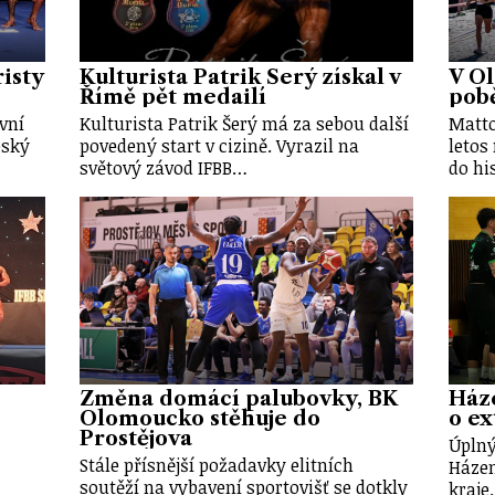
risty
Kulturista Patrik Šerý získal v
V O
Římě pět medailí
pobě
vní
Kulturista Patrik Šerý má za sebou další
Matto
eský
povedený start v cizině. Vyrazil na
letos
světový závod IFBB…
do hi
Změna domácí palubovky, BK
Háze
Olomoucko stěhuje do
o ex
Prostějova
Úplný
Stále přísnější požadavky elitních
Háze
soutěží na vybavení sportovišť se dotkly
kraje