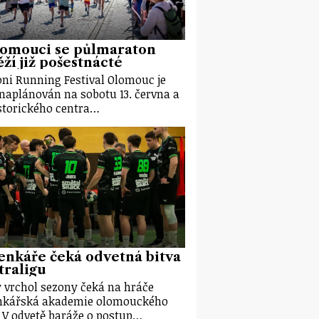
lomouci se půlmaraton
ží již pošestnácté
ni Running Festival Olomouc je
 naplánován na sobotu 13. června a
storického centra…
nkáře čeká odvetná bitva
traligu
 vrchol sezony čeká na hráče
nkářská akademie olomouckého
. V odvetě baráže o postup…