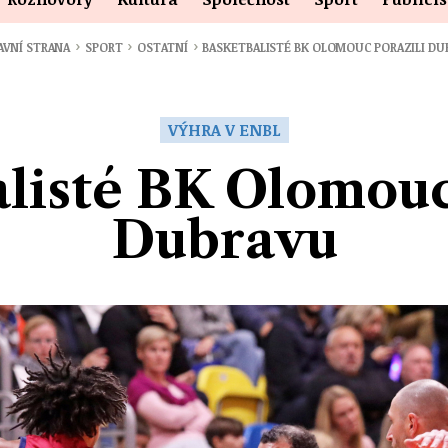
›
›
›
AVNÍ STRANA
SPORT
OSTATNÍ
BASKETBALISTÉ BK OLOMOUC PORAZILI DU
VÝHRA V ENBL
listé BK Olomouc
Dubravu