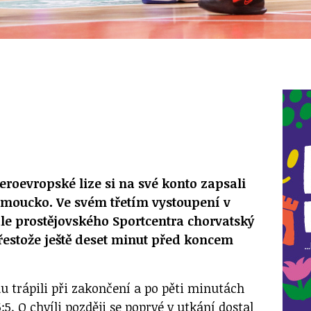
veroevropské lize si na své konto zapsali
omoucko. Ve svém třetím vystoupení v
hale prostějovského Sportcentra chorvatský
řestože ještě deset minut před koncem
u trápili při zakončení a po pěti minutách
:5. O chvíli později se poprvé v utkání dostal