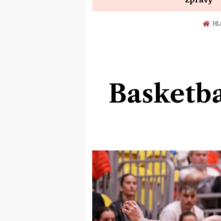
HL
Basketba