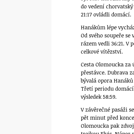
do vedení chorvatský 
21:17 ovládli domácí.
Hanákům lépe vycháze
Od svého soupeře se v
rázem vedli 36:21. V p
celkové vítězství.
Cesta Olomoucka za 
přestávce. Dubrava z
bývalá opora Hanáků 
Třetí periodu domácí
výsledek 58:59.
V závěrečné pasáži se
pět minut před konce
Olomoucka pak zdvoj
trojkou Elvis. Nápor 