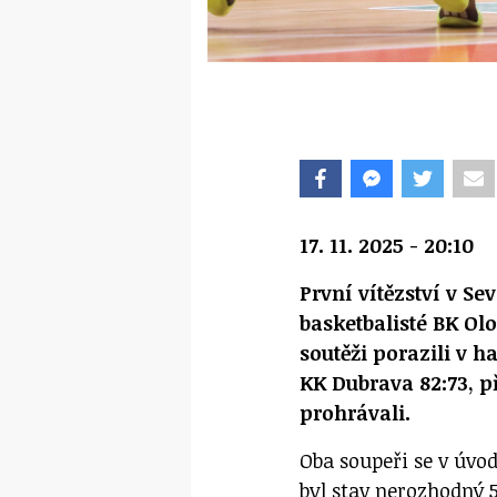
17. 11. 2025 - 20:10
První vítězství v Se
basketbalisté BK Ol
soutěži porazili v 
KK Dubrava 82:73, p
prohrávali.
Oba soupeři se v úvod
byl stav nerozhodný 5