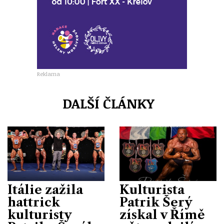
Reklama
DALŠÍ ČLÁNKY
Itálie zažila
Kulturista
hattrick
Patrik Šerý
kulturisty
získal v Římě