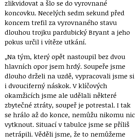
zlikvidovat a šlo se do vyrovnané
koncovku. Necelých sedm sekund před
koncem trefil za vyrovnaného stavu
dlouhou trojku pardubický Bryant a jeho
pokus určil i vítěze utkání.
„Na tým, který opět nastoupil bez dvou
hlavních opor jsem hrdý. Soupeře jsme
dlouho drželi na uzdě, vypracovali jsme si
i dvouciferný náskok. V klíčových
okamžicích jsme ale udělali některé
zbytečné ztráty, soupeř je potrestal. I tak
se hrálo až do konce, nemůžu nikomu nic
vytknout. Situací v tabulce jsme se příliš
netrápili. Věděli jsme, že to nemůžeme