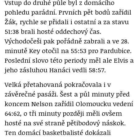
Vstup do druhé půle byl z domácího
pohledu parádní. Prvních pět bodů zařídil
Žák, rychle se přidali i ostatní a za stavu
51:38 brali hosté oddechový čas.
Východočeši pak pořádně zabrali a ve 28.
minutě Key otočil na 55:53 pro Pardubice.
Poslední slovo této periody měl ale Elvis a
jeho zásluhou Hanáci vedli 58:57.
Velká přetahovaná pokračovala i v
závěrečné pasáži. Šest a půl minuty před
koncem Nelson zařídil Olomoucku vedení
64:62, o tři minuty později měli ovšem
hosté na své straně pětibodový náskok.
Ten domácí basketbalisté dokázali