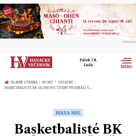
reklama
Pátek 7.8.
Lada
MENU
Zprávy
›
›
›
HLAVNÍ STRANA
SPORT
OSTATNÍ
BASKETBALISTÉ BK OLOMOUC TĚSNĚ PROHRÁLI S…
Rozhovory
Olomouc
Kultura
Politika
Prostějov
MAXA NBL
Společnost
Hudba
Ekonomika
Basketbalisté BK
Přerov
Sport
Ženy