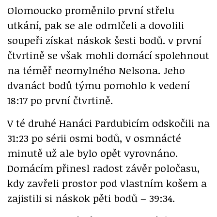
Olomoucko proměnilo první střelu
utkání, pak se ale odmlčeli a dovolili
soupeři získat náskok šesti bodů. v první
čtvrtině se však mohli domácí spolehnout
na téměř neomylného Nelsona. Jeho
dvanáct bodů týmu pomohlo k vedení
18:17 po první čtvrtině.
V té druhé Hanáci Pardubicím odskočili na
31:23 po sérii osmi bodů, v osmnácté
minutě už ale bylo opět vyrovnáno.
Domácím přinesl radost závěr poločasu,
kdy zavřeli prostor pod vlastním košem a
zajistili si náskok pěti bodů – 39:34.