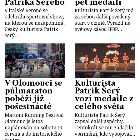
Patrika Šerého
pět medailí
V italské Veroně se
Kulturista Patrik Šerý má
odehrála sportovní show,
za sebou další povedený
na kterou se nezapomíná.
start v cizině. Vyrazil na
Český kulturista Patrik
světový závod IFBB…
Šerý…
V Olomouci se
Kulturista
půlmaraton
Patrik Šerý
poběží již
vozí medaile z
pošestnácté
celého světa
Mattoni Running Festival
Kulturista Patrik Šerý
Olomouc je letos
zapsal další úspěchy.
naplánován na sobotu 13.
Tentokrát se mu zadařilo
června a do historického
v Arménii, kde vybojoval…