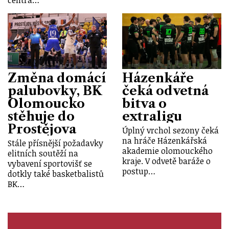
centra…
Změna domácí
Házenkáře
palubovky, BK
čeká odvetná
Olomoucko
bitva o
stěhuje do
extraligu
Prostějova
Úplný vrchol sezony čeká
na hráče Házenkářská
Stále přísnější požadavky
akademie olomouckého
elitních soutěží na
kraje. V odvetě baráže o
vybavení sportovišť se
postup…
dotkly také basketbalistů
BK…