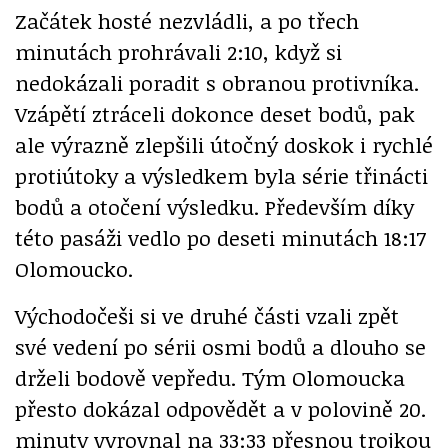
Začátek hosté nezvládli, a po třech
minutách prohrávali 2:10, když si
nedokázali poradit s obranou protivníka.
Vzápětí ztráceli dokonce deset bodů, pak
ale výrazně zlepšili útočný doskok i rychlé
protiútoky a výsledkem byla série třinácti
bodů a otočení výsledku. Především díky
této pasáži vedlo po deseti minutách 18:17
Olomoucko.
Východočeši si ve druhé části vzali zpět
své vedení po sérii osmi bodů a dlouho se
drželi bodově vepředu. Tým Olomoucka
přesto dokázal odpovědět a v polovině 20.
minuty vyrovnal na 33:33 přesnou trojkou