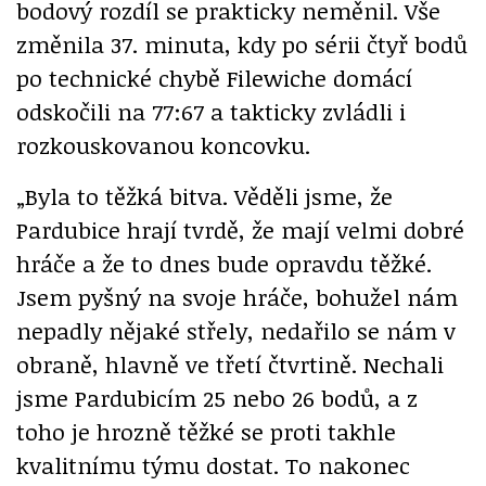
bodový rozdíl se prakticky neměnil. Vše
změnila 37. minuta, kdy po sérii čtyř bodů
po technické chybě Filewiche domácí
odskočili na 77:67 a takticky zvládli i
rozkouskovanou koncovku.
„Byla to těžká bitva. Věděli jsme, že
Pardubice hrají tvrdě, že mají velmi dobré
hráče a že to dnes bude opravdu těžké.
Jsem pyšný na svoje hráče, bohužel nám
nepadly nějaké střely, nedařilo se nám v
obraně, hlavně ve třetí čtvrtině. Nechali
jsme Pardubicím 25 nebo 26 bodů, a z
toho je hrozně těžké se proti takhle
kvalitnímu týmu dostat. To nakonec