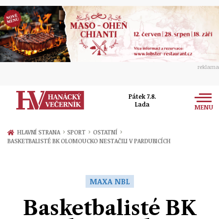
reklama
Pátek 7.8.
Lada
MENU
Zprávy
›
›
›
HLAVNÍ STRANA
SPORT
OSTATNÍ
BASKETBALISTÉ BK OLOMOUCKO NESTAČILI V PARDUBICÍCH
Rozhovory
Olomouc
Kultura
Politika
Prostějov
MAXA NBL
Společnost
Hudba
Ekonomika
Basketbalisté BK
Přerov
Sport
Ženy