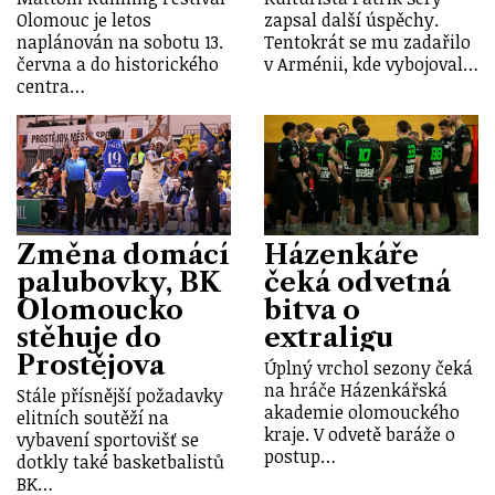
Olomouc je letos
zapsal další úspěchy.
naplánován na sobotu 13.
Tentokrát se mu zadařilo
června a do historického
v Arménii, kde vybojoval…
centra…
Změna domácí
Házenkáře
palubovky, BK
čeká odvetná
Olomoucko
bitva o
stěhuje do
extraligu
Prostějova
Úplný vrchol sezony čeká
na hráče Házenkářská
Stále přísnější požadavky
akademie olomouckého
elitních soutěží na
kraje. V odvetě baráže o
vybavení sportovišť se
postup…
dotkly také basketbalistů
BK…