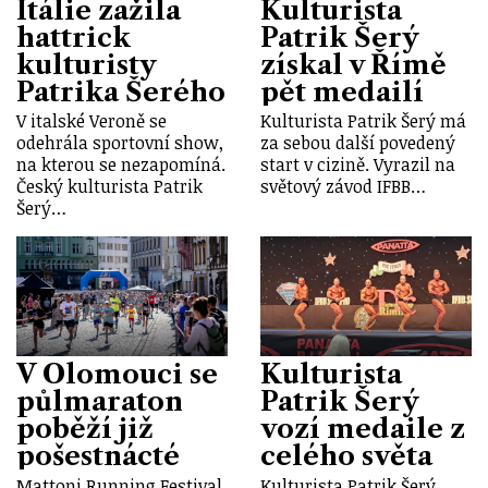
Itálie zažila
Kulturista
hattrick
Patrik Šerý
kulturisty
získal v Římě
Patrika Šerého
pět medailí
V italské Veroně se
Kulturista Patrik Šerý má
odehrála sportovní show,
za sebou další povedený
na kterou se nezapomíná.
start v cizině. Vyrazil na
Český kulturista Patrik
světový závod IFBB…
Šerý…
V Olomouci se
Kulturista
půlmaraton
Patrik Šerý
poběží již
vozí medaile z
pošestnácté
celého světa
Mattoni Running Festival
Kulturista Patrik Šerý