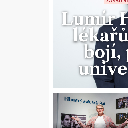
ZÁSADNÍ
Lumír 
lékařů
bojí,
unive