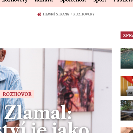
›
HLAVNÍ STRANA
ROZHOVORY
ZPR
ROZHOVOR
 Zlamal:
tví je jako