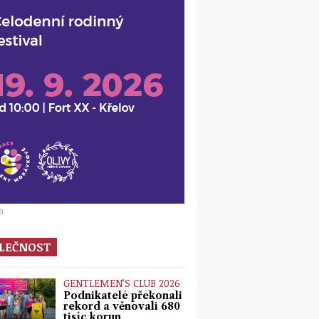
a
LEČNOST
GENTLEMEN’S CLUB 2026
Podnikatelé překonali
rekord a věnovali 680
tisíc korun