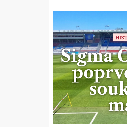
HIS
Sigma 
poprvé
sou
ma