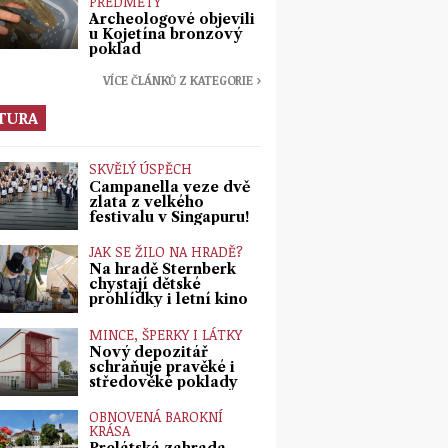
PŘEDMĚTY
Archeologové objevili
u Kojetína bronzový
poklad
VÍCE ČLÁNKŮ Z KATEGORIE ›
TURA
SKVĚLÝ ÚSPĚCH
Campanella veze dvě
zlata z velkého
festivalu v Singapuru!
JAK SE ŽILO NA HRADĚ?
Na hradě Šternberk
chystají dětské
prohlídky i letní kino
MINCE, ŠPERKY I LÁTKY
Nový depozitář
schraňuje pravěké i
středověké poklady
OBNOVENÁ BAROKNÍ
KRÁSA