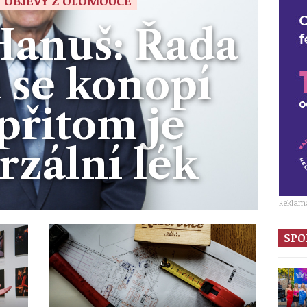
 OBJEVY Z OLOMOUCE
Hanuš: Řada
 se konopí
 přitom je
rzální lék
Reklam
SPO