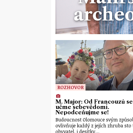
archeo
ROZHOVOR
M. Major: Od Francouzů se
učme sebevědomí.
Nepodceňujme se!
Budoucnost Olomouce svým způs
ovlivňuje každý z jejích zhruba sto 
obyvatel, i desítky…