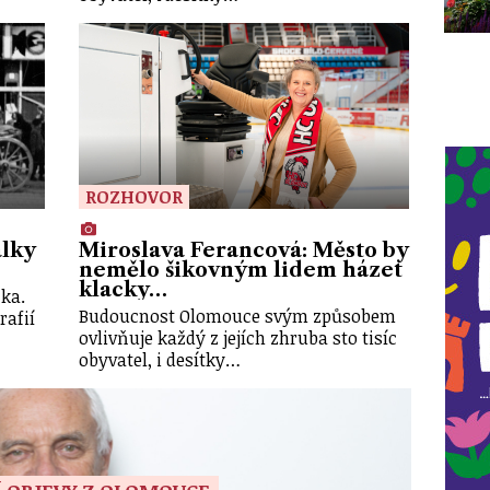
ROZHOVOR
álky
Miroslava Ferancová: Město by
nemělo šikovným lidem házet
klacky…
ka.
Budoucnost Olomouce svým způsobem
rafií
ovlivňuje každý z jejích zhruba sto tisíc
obyvatel, i desítky…