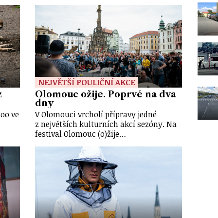
NEJVĚTŠÍ POULIČNÍ AKCE
z
Olomouc ožije. Poprvé na dva
dny
zoo ve
V Olomouci vrcholí přípravy jedné
z největších kulturních akcí sezóny. Na
festival Olomouc (o)žije…