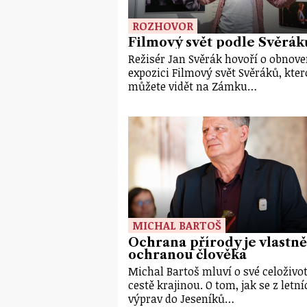
ROZHOVOR
Filmový svět podle Svěrák
Režisér Jan Svěrák hovoří o obnov
expozici Filmový svět Svěráků, kte
můžete vidět na Zámku…
MICHAL BARTOŠ
Ochrana přírody je vlastně
ochranou člověka
Michal Bartoš mluví o své celoživo
cestě krajinou. O tom, jak se z letní
výprav do Jeseníků…