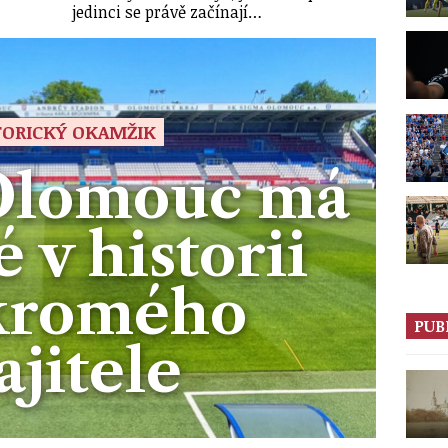
jedinci se právě začínají…
TORICKÝ OKAMŽIK
Olomouc má
 v historii
kromého
PUB
jitele