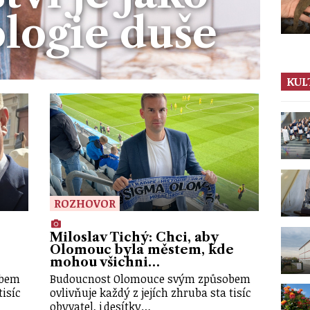
logie duše
KUL
ROZHOVOR
Miloslav Tichý: Chci, aby
Olomouc byla městem, kde
mohou všichni…
obem
Budoucnost Olomouce svým způsobem
tisíc
ovlivňuje každý z jejích zhruba sta tisíc
obyvatel, i desítky…