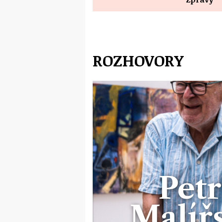
ROZHOVORY
Petr
Malířs