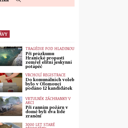
ÁVY
TRAGÉDIE POD HLADINOU
Při průzkumu
Hranické propasti
zemřel elitní jeskynní
potápěč
VRCHOLÍ REGISTRACE
Do komunálních voleb
bylo v Olomouci
podáno 12 kandidátek
VRTULNÍK ZÁCHRANKY V
AKCI
Při ranním požáru v
domě byli dva lidé
zraněni
3000 LET STARÉ