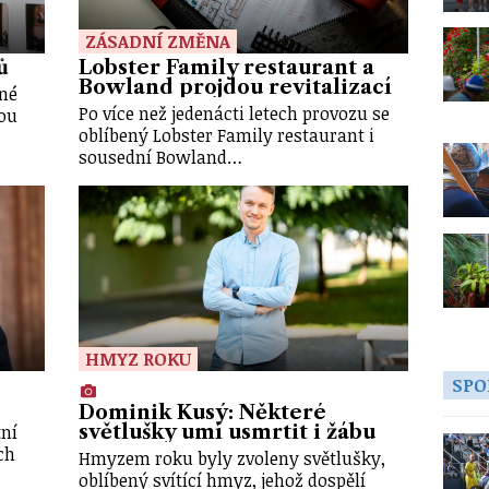
ZÁSADNÍ ZMĚNA
ů
Lobster Family restaurant a
Bowland projdou revitalizací
ené
Po více než jedenácti letech provozu se
rou
oblíbený Lobster Family restaurant i
sousední Bowland…
HMYZ ROKU
SPO
Dominik Kusý: Některé
tní
světlušky umí usmrtit i žábu
ch
Hmyzem roku byly zvoleny světlušky,
oblíbený svítící hmyz, jehož dospělí