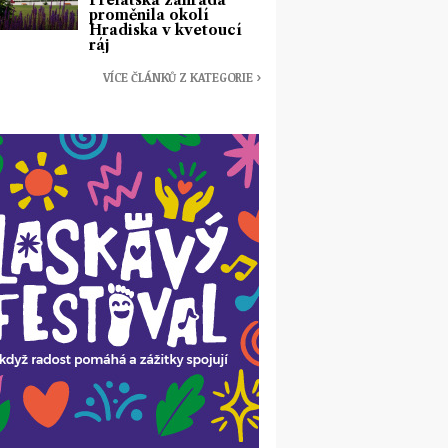
Prelátská zahrada
proměnila okolí
Hradiska v kvetoucí
ráj
VÍCE ČLÁNKŮ Z KATEGORIE ›