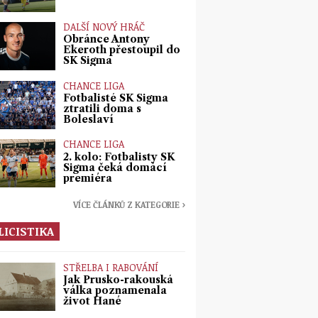
DALŠÍ NOVÝ HRÁČ
Obránce Antony
Ekeroth přestoupil do
SK Sigma
CHANCE LIGA
Fotbalisté SK Sigma
ztratili doma s
Boleslaví
CHANCE LIGA
2. kolo: Fotbalisty SK
Sigma čeká domácí
premiéra
VÍCE ČLÁNKŮ Z KATEGORIE ›
LICISTIKA
STŘELBA I RABOVÁNÍ
Jak Prusko-rakouská
válka poznamenala
život Hané