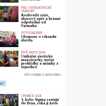
PRO CHVÁLKOVICKÉ
SENIORY
Rozkvetlé růže,
sborový zpěv a krásné
odpoledne od
Farmaku
FOTOGALERIE
Olomouc o víkendu
slavila
ŽIVÉ PASTI 2026
Unikátní exotické
masožravky, noční
prohlídky a snímky z
expedice
VÍCE ČLÁNKŮ Z KATEGORIE ›
RT
CHANCE LIGA
3. kolo: Sigma cestuje
do Brna, čeká ji Artis