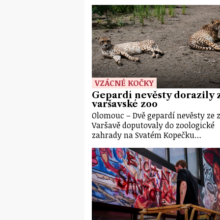
VZÁCNÉ KOČKY
Gepardí nevěsty dorazily 
varšavské zoo
Olomouc – Dvě gepardí nevěsty ze 
Varšavě doputovaly do zoologické
zahrady na Svatém Kopečku…