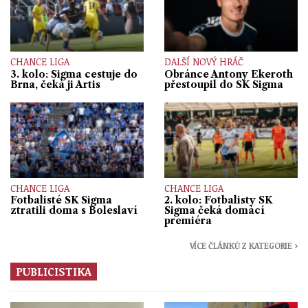
CHANCE LIGA
DALŠÍ NOVÝ HRÁČ
3. kolo: Sigma cestuje do
Obránce Antony Ekeroth
Brna, čeká ji Artis
přestoupil do SK Sigma
CHANCE LIGA
CHANCE LIGA
Fotbalisté SK Sigma
2. kolo: Fotbalisty SK
ztratili doma s Boleslaví
Sigma čeká domácí
premiéra
VÍCE ČLÁNKŮ Z KATEGORIE ›
PUBLICISTIKA