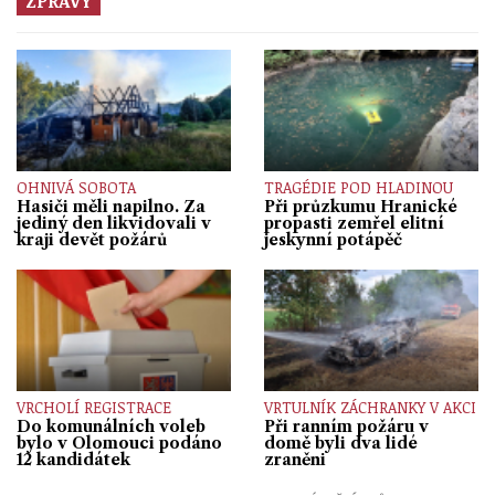
ZPRÁVY
OHNIVÁ SOBOTA
TRAGÉDIE POD HLADINOU
Hasiči měli napilno. Za
Při průzkumu Hranické
jediný den likvidovali v
propasti zemřel elitní
kraji devět požárů
jeskynní potápěč
VRCHOLÍ REGISTRACE
VRTULNÍK ZÁCHRANKY V AKCI
Do komunálních voleb
Při ranním požáru v
bylo v Olomouci podáno
domě byli dva lidé
12 kandidátek
zraněni