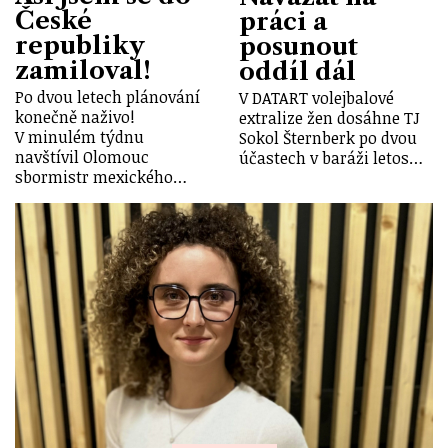
České
práci a
republiky
posunout
zamiloval!
oddíl dál
Po dvou letech plánování
V DATART volejbalové
konečně naživo!
extralize žen dosáhne TJ
V minulém týdnu
Sokol Šternberk po dvou
navštívil Olomouc
účastech v baráži letos…
sbormistr mexického…