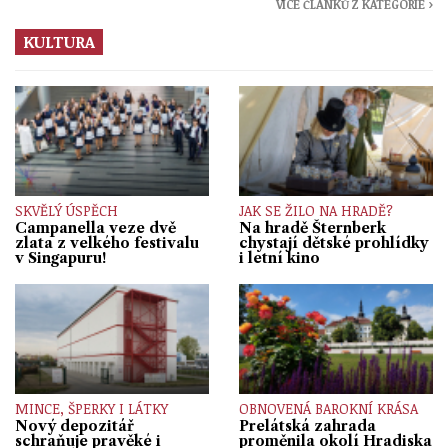
VÍCE ČLÁNKŮ Z KATEGORIE ›
KULTURA
SKVĚLÝ ÚSPĚCH
JAK SE ŽILO NA HRADĚ?
Campanella veze dvě
Na hradě Šternberk
zlata z velkého festivalu
chystají dětské prohlídky
v Singapuru!
i letní kino
MINCE, ŠPERKY I LÁTKY
OBNOVENÁ BAROKNÍ KRÁSA
Nový depozitář
Prelátská zahrada
schraňuje pravěké i
proměnila okolí Hradiska