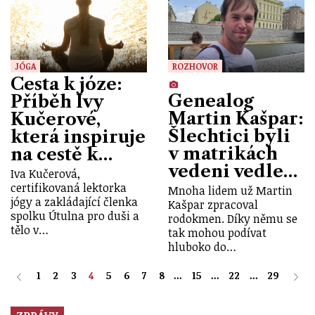
JÓGA
ROZHOVOR
Cesta k józe:
Genealog
Příběh Ivy
Martin Kašpar:
Kučerové,
Šlechtici byli
která inspiruje
v matrikách
na cestě k…
vedeni vedle…
Iva Kučerová,
certifikovaná lektorka
Mnoha lidem už Martin
jógy a zakládající členka
Kašpar zpracoval
spolku Útulna pro duši a
rodokmen. Díky němu se
tělo v…
tak mohou podívat
hluboko do…
1
2
3
4
5
6
7
8
...
15
...
22
...
29