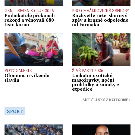
GENTLEMEN’S CLUB 2026
PRO CHVÁLKOVICKÉ SENIORY
Podnikatelé překonali
Rozkvetlé růže, sborový
rekord a věnovali 680
zpěv a krásné odpoledne
tisíc korun
od Farmaku
FOTOGALERIE
ŽIVÉ PASTI 2026
Olomouc o víkendu
Unikátní exotické
slavila
masožravky, noční
prohlídky a snímky z
expedice
VÍCE ČLÁNKŮ Z KATEGORIE ›
SPORT