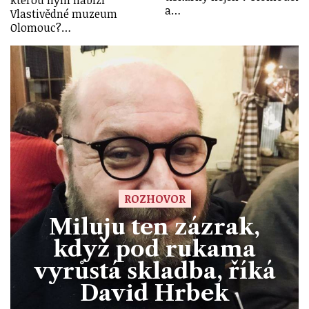
kterou nyní nabízí
a…
Vlastivědné muzeum
Olomouc?…
ROZHOVOR
Miluju ten zázrak,
když pod rukama
vyrůstá skladba, říká
David Hrbek