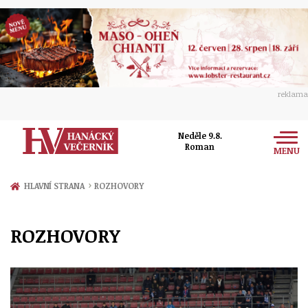
reklama
Neděle 9.8.
Roman
MENU
Zprávy
›
HLAVNÍ STRANA
ROZHOVORY
Rozhovory
Olomouc
ROZHOVORY
Kultura
Politika
Prostějov
Společnost
Hudba
Ekonomika
Přerov
Sport
Ženy