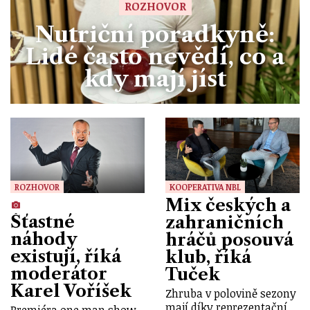
ROZHOVOR
Nutriční poradkyně:
Lidé často nevědí, co a
kdy mají jíst
ROZHOVOR
KOOPERATIVA NBL
Mix českých a
Šťastné
zahraničních
náhody
hráčů posouvá
existují, říká
klub, říká
moderátor
Tuček
Karel Voříšek
Zhruba v polovině sezony
mají díky reprezentační
Premiéra one man show