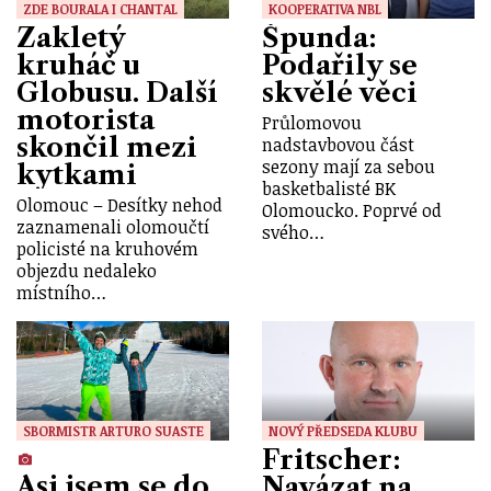
ZDE BOURALA I CHANTAL
KOOPERATIVA NBL
Zakletý
Špunda:
kruháč u
Podařily se
Globusu. Další
skvělé věci
motorista
Průlomovou
skončil mezi
nadstavbovou část
sezony mají za sebou
kytkami
basketbalisté BK
Olomouc – Desítky nehod
Olomoucko. Poprvé od
zaznamenali olomoučtí
svého…
policisté na kruhovém
objezdu nedaleko
místního…
SBORMISTR ARTURO SUASTE
NOVÝ PŘEDSEDA KLUBU
Fritscher:
Asi jsem se do
Navázat na