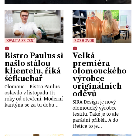
KVALITA SE CENÍ
ROZHOVOR
Bistro Paulus si
Velká
našlo stálou
premiéra
klientelu, říká
olomouckého
šéfkuchař
výrobce
originálních
Olomouc – Bistro Paulus
oděvů
oslavilo v listopadu tři
roky od otevření. Moderní
SIRA Design je nový
kantýna se za tu dobu…
olomoucký výrobce
textilu. Také je to ale
parádní příběh. A do
třetice to je…