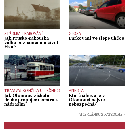
STŘELBA I RABOVÁNÍ
GLOSA
Jak Prusko-rakouská
Parkování ve slepé uličce
válka poznamenala život
Hané
TRAMVAJ KONČILA U TRŽNICE
ANKETA
Jak Olomouc získala
Která silnice je v
druhé propojení centra s
Olomouci nejvíc
nádražím
nebezpečná?
VÍCE ČLÁNKŮ Z KATEGORIE ›