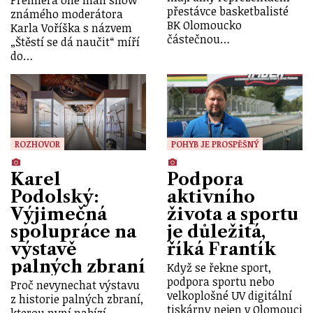
přestávce basketbalisté
známého moderátora
BK Olomoucko
Karla Voříška s názvem
částečnou…
„Štěstí se dá naučit“ míří
do…
ROZHOVOR
POHYB JE PROSPĚŠNÝ
Karel
Podpora
Podolský:
aktivního
Výjimečná
života a sportu
spolupráce na
je důležitá,
výstavě
říká Frantík
palných zbraní
Když se řekne sport,
podpora sportu nebo
Proč nevynechat výstavu
velkoplošné UV digitální
z historie palných zbraní,
tiskárny nejen v Olomouci