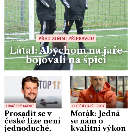
PŘED ZIMNÍ PŘÍPRAVOU
Látal: Abychom na jaře
bojovali na špici
HRÁČSKÝ AGENT
CHTĚJÍ DALŠÍ BODY
Prosadit se v
Moták: Jedná
české lize není
se nám o
jednoduché,
kvalitní výkon