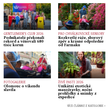
GENTLEMEN’S CLUB 2026
PRO CHVÁLKOVICKÉ SENIORY
Podnikatelé překonali
Rozkvetlé růže, sborový
rekord a věnovali 680
zpěv a krásné odpoledne
tisíc korun
od Farmaku
FOTOGALERIE
ŽIVÉ PASTI 2026
Olomouc o víkendu
Unikátní exotické
slavila
masožravky, noční
prohlídky a snímky z
expedice
VÍCE ČLÁNKŮ Z KATEGORIE ›