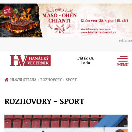
reklama
Pátek 7.8.
Lada
MENU
Zprávy
›
›
HLAVNÍ STRANA
ROZHOVORY
SPORT
Rozhovory
Olomouc
ROZHOVORY - SPORT
Kultura
Politika
Prostějov
Společnost
Hudba
Ekonomika
Přerov
Sport
Ženy