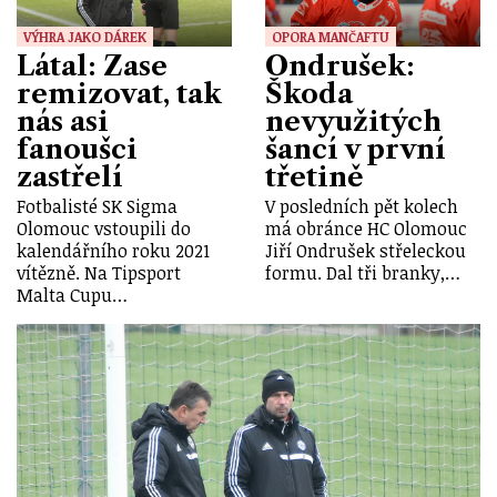
VÝHRA JAKO DÁREK
OPORA MANČAFTU
Látal: Zase
Ondrušek:
remizovat, tak
Škoda
nás asi
nevyužitých
fanoušci
šancí v první
zastřelí
třetině
Fotbalisté SK Sigma
V posledních pět kolech
Olomouc vstoupili do
má obránce HC Olomouc
kalendářního roku 2021
Jiří Ondrušek střeleckou
vítězně. Na Tipsport
formu. Dal tři branky,…
Malta Cupu…