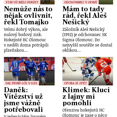
STAV UŽ MĚLI UDRŽET
ODCHOVANEC V OPAVĚ
Nemůže nás to
Mám to tady
nějak ovlivnit,
rád, řekl Aleš
řekl Tomajko
Nešický
Velmi dobrý výkon, ale
Záložník Aleš Nešický
nulový bodový zisk.
(1992) je odchovanec SK
Hokejisté HC Olomouc
Sigma Olomouc. Do
v neděli doma potrápili
nejvyšší soutěže se dostal
plzeňskou…
oklikou…
DAL PRVNÍ GÓL V LIZE
OPORA JE ZPĚT
Daněk:
Klimek: Kluci
Vítězství už
z lajny mi
jsme vážně
pomohli
potřebovali
Ofenziva hokejistů HC
Olomouc je zase o něco
V jedenáctém ligovém