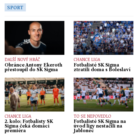
SPORT
DALŠÍ NOVÝ HRÁČ
CHANCE LIGA
Obránce Antony Ekeroth
Fotbalisté SK Sigma
přestoupil do SK Sigma
ztratili doma s Boleslaví
CHANCE LIGA
TO SE NEPOVEDLO
2. kolo: Fotbalisty SK
Fotbalisté SK Sigma na
Sigma čeká domácí
úvod ligy nestačili na
premiéra
Jablonec