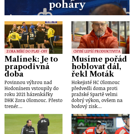
poháry
ZORA MÍŘÍ DO PLAY-OFF
CHYBÍ LEPŠÍ PRODUKTIVITA
Malínek: Je to
Musíme pořád
prapodivná
hoblovat dál,
doba
řekl Moták
Povinnou výhrou nad
Hokejisté HC Olomouc
Hodonínem vstoupily do
předvedli doma proti
roku 2021 házenkářky
pražské Spartě velmi
DHK Zora Olomouc. Přesto
dobrý výkon, ovšem na
trenér…
bodový zisk…