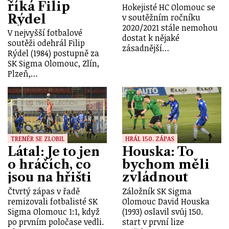
říká Filip
Hokejisté HC Olomouc se
Rýdel
v soutěžním ročníku
2020/2021 stále nemohou
V nejvyšší fotbalové
dostat k nějaké
soutěži odehrál Filip
zásadnější…
Rýdel (1984) postupně za
SK Sigma Olomouc, Zlín,
Plzeň,…
TRENÉR SE ZLOBIL
HRÁL 150. ZÁPAS
Látal: Je to jen
Houska: To
o hráčích, co
bychom měli
jsou na hřišti
zvládnout
Čtvrtý zápas v řadě
Záložník SK Sigma
remizovali fotbalisté SK
Olomouc David Houska
Sigma Olomouc 1:1, když
(1993) oslavil svůj 150.
po prvním poločase vedli.
start v první lize