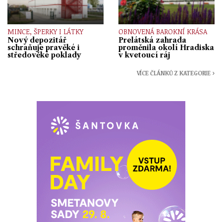
MINCE, ŠPERKY I LÁTKY
OBNOVENÁ BAROKNÍ KRÁSA
Nový depozitář
Prelátská zahrada
schraňuje pravěké i
proměnila okolí Hradiska
středověké poklady
v kvetoucí ráj
VÍCE ČLÁNKŮ Z KATEGORIE ›