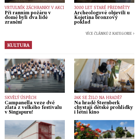
VRTULNÍK ZÁCHRANKY V AKCI
3000 LET STARÉ PŘEDMĚTY
Při ranním požáru v
Archeologové objevili u
domě byli dva lidé
Kojetína bronzový
zraněni
poklad
VÍCE ČLÁNKŮ Z KATEGORIE ›
KULTURA
SKVĚLÝ ÚSPĚCH
JAK SE ŽILO NA HRADĚ?
Campanella veze dvě
Na hradě Šternberk
zlata z velkého festivalu
chystají dětské prohlídky
v Singapuru!
i letní kino