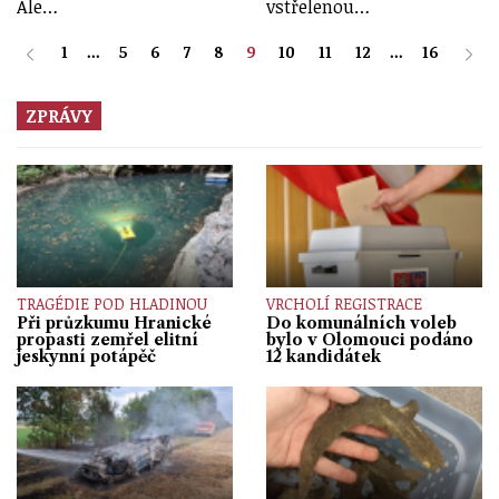
Ale…
vstřelenou…
1
...
5
6
7
8
9
10
11
12
...
16
ZPRÁVY
TRAGÉDIE POD HLADINOU
VRCHOLÍ REGISTRACE
Při průzkumu Hranické
Do komunálních voleb
propasti zemřel elitní
bylo v Olomouci podáno
jeskynní potápěč
12 kandidátek