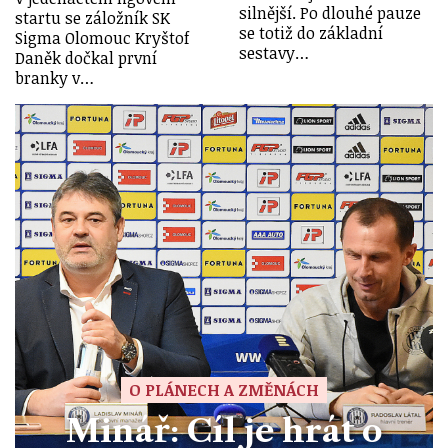
silnější. Po dlouhé pauze
startu se záložník SK
se totiž do základní
Sigma Olomouc Kryštof
sestavy…
Daněk dočkal první
branky v…
O PLÁNECH A ZMĚNÁCH
Minář: Cíl je hrát o