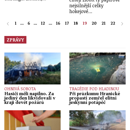
nejsilnější celky
hokejové…
1
...
6
...
12
...
16
17
18
19
20
21
22
ZPRÁVY
OHNIVÁ SOBOTA
TRAGÉDIE POD HLADINOU
Hasiči měli napilno. Za
Při průzkumu Hranické
jediný den likvidovali v
propasti zemřel elitní
kraji devět požárů
jeskynní potápěč