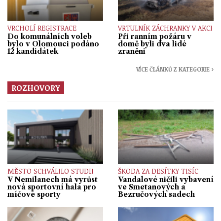
VRCHOLÍ REGISTRACE
VRTULNÍK ZÁCHRANKY V AKCI
Do komunálních voleb
Při ranním požáru v
bylo v Olomouci podáno
domě byli dva lidé
12 kandidátek
zraněni
VÍCE ČLÁNKŮ Z KATEGORIE ›
ROZHOVORY
MĚSTO SCHVÁLILO STUDII
ŠKODA ZA DESÍTKY TISÍC
V Nemilanech má vyrůst
Vandalové ničili vybavení
nová sportovní hala pro
ve Smetanových a
míčové sporty
Bezručových sadech