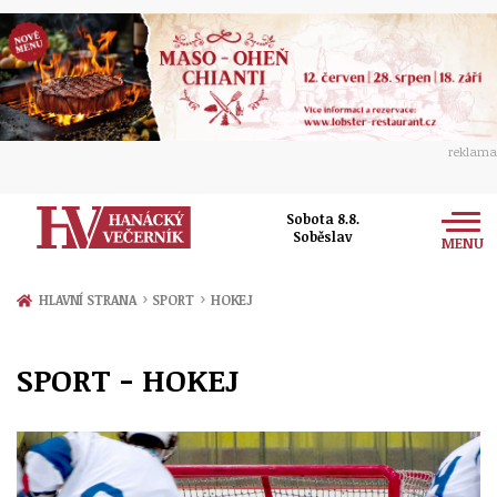
reklama
Sobota 8.8.
Soběslav
MENU
Zprávy
›
›
HLAVNÍ STRANA
SPORT
HOKEJ
Rozhovory
Olomouc
SPORT - HOKEJ
Kultura
Politika
Prostějov
Společnost
Hudba
Ekonomika
Přerov
Sport
Ženy