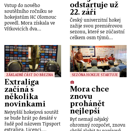
odstartuje už
Vstup do nového
22. září
soutěžního ročníku se
hokejistům HC Olomouc
Český univerzitní hokej
povedl. Mora získala ve
zažije svou premiérovou
Vítkovicích dva…
sezonu, které se zúčastní
celkem osm týmů…
ZÁKLADNÍ ČÁST DO BŘEZNA
SEZÓNA HOKEJE STARTUJE
Extraliga
Mora chce
začíná s
znovu
několika
prohánět
novinkami
nejlepší
Nejvyšší hokejová soutěž
se bude hrát po desáté v
Byť nemají nějaký
řadě pod názvem Tipsport
ohromný rozpočet, znovu
extraliga. Licenci,…
chtějí zlobit ty papírově