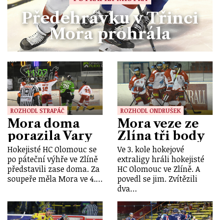
Předehrávku v Třinci
Mora prohrála
ROZHODL STRAPÁČ
ROZHODL ONDRUŠEK
Mora doma
Mora veze ze
porazila Vary
Zlína tři body
Hokejisté HC Olomouc se
Ve 3. kole hokejové
po páteční výhře ve Zlíně
extraligy hráli hokejisté
představili zase doma. Za
HC Olomouc ve Zlíně. A
soupeře měla Mora ve 4.…
povedl se jim. Zvítězili
dva…