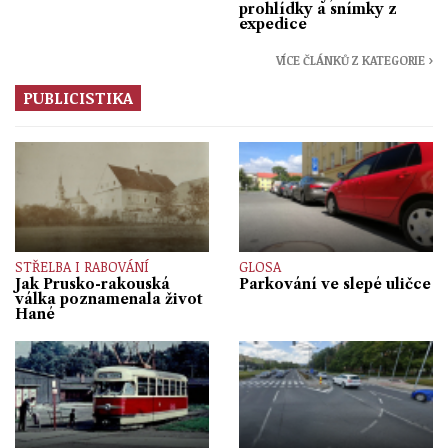
prohlídky a snímky z
expedice
VÍCE ČLÁNKŮ Z KATEGORIE ›
PUBLICISTIKA
STŘELBA I RABOVÁNÍ
GLOSA
Jak Prusko-rakouská
Parkování ve slepé uličce
válka poznamenala život
Hané