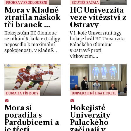
PROHRA V PRODLOUŽENÍ
SOUTĚŽ ZAČALA
Mora v Kladně
HC Univerzita
ztratila náskok
veze vítězství z
tří branek …
Ostravy
Hokejistům HC Olomouc
V 1. kole Univerzitní ligy
se utkání 6. kola extraligy
hokeje hrál HC Univerzita
nepovedlo k maximální
Palackého Olomouc
spokojenosti. V Kladně…
v Ostravě proti
Vítkovicím.…
DOMA ZA TŘI BODY
UNIVERZITNÍ LIGA HOKEJE
Mora si
Hokejisté
poradila s
Univerzity
Pardubicemi a
Palackého
je třetí
začínají v