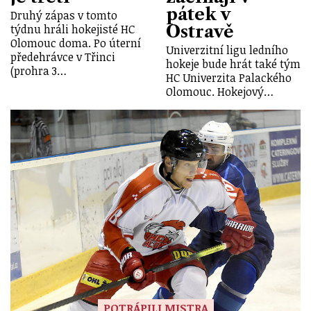
pátek v
Druhý zápas v tomto
Ostravě
týdnu hráli hokejisté HC
Olomouc doma. Po úterní
Univerzitní ligu ledního
předehrávce v Třinci
hokeje bude hrát také tým
(prohra 3…
HC Univerzita Palackého
Olomouc. Hokejový…
POTRÁPILI MISTRA