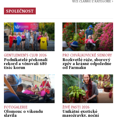
VÍCE ČLÁNKŮ Z KATEGORIE ›
SPOLEČNOST
GENTLEMEN’S CLUB 2026
PRO CHVÁLKOVICKÉ SENIORY
Podnikatelé překonali
Rozkvetlé růže, sborový
rekord a věnovali 680
zpěv a krásné odpoledne
tisíc korun
od Farmaku
FOTOGALERIE
ŽIVÉ PASTI 2026
Olomouc o víkendu
Unikátní exotické
slavila
masožravky, noční