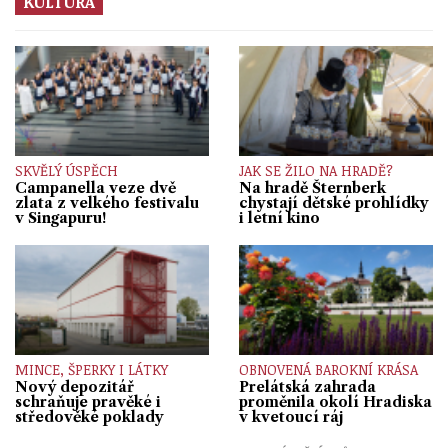
KULTURA
SKVĚLÝ ÚSPĚCH
JAK SE ŽILO NA HRADĚ?
Campanella veze dvě
Na hradě Šternberk
zlata z velkého festivalu
chystají dětské prohlídky
v Singapuru!
i letní kino
MINCE, ŠPERKY I LÁTKY
OBNOVENÁ BAROKNÍ KRÁSA
Nový depozitář
Prelátská zahrada
schraňuje pravěké i
proměnila okolí Hradiska
středověké poklady
v kvetoucí ráj