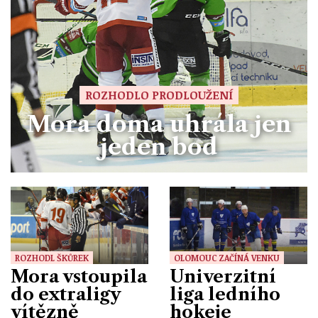
ROZHODLO PRODLOUŽENÍ
Mora doma uhrála jen
jeden bod
ROZHODL ŠKŮREK
OLOMOUC ZAČÍNÁ VENKU
Mora vstoupila
Univerzitní
do extraligy
liga ledního
vítězně
hokeje