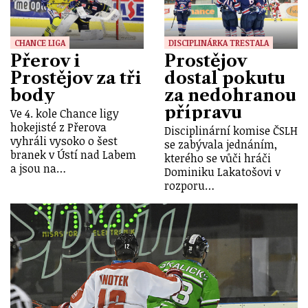
CHANCE LIGA
DISCIPLINÁRKA TRESTALA
Přerov i
Prostějov
Prostějov za tři
dostal pokutu
body
za nedohranou
přípravu
Ve 4. kole Chance ligy
hokejisté z Přerova
Disciplinární komise ČSLH
vyhráli vysoko o šest
se zabývala jednáním,
branek v Ústí nad Labem
kterého se vůči hráči
a jsou na…
Dominiku Lakatošovi v
rozporu…