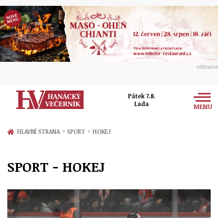
reklama
Pátek 7.8.
Lada
MENU
Zprávy
›
›
HLAVNÍ STRANA
SPORT
HOKEJ
Rozhovory
Olomouc
SPORT - HOKEJ
Kultura
Politika
Prostějov
Společnost
Hudba
Ekonomika
Přerov
Sport
Ženy