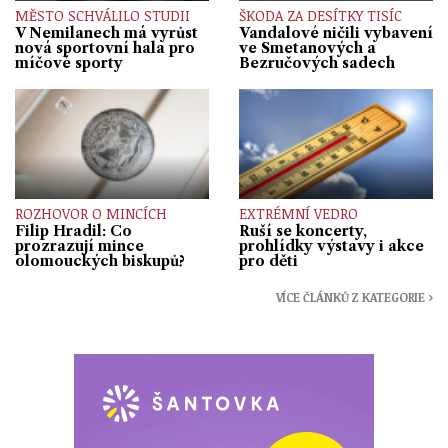
MĚSTO SCHVÁLILO STUDII
ŠKODA ZA DESÍTKY TISÍC
V Nemilanech má vyrůst
Vandalové ničili vybavení
nová sportovní hala pro
ve Smetanových a
míčové sporty
Bezručových sadech
ROZHOVOR O MINCÍCH
EXTRÉMNÍ VEDRO
Filip Hradil: Co
Ruší se koncerty,
prozrazují mince
prohlídky výstavy i akce
olomouckých biskupů?
pro děti
VÍCE ČLÁNKŮ Z KATEGORIE ›