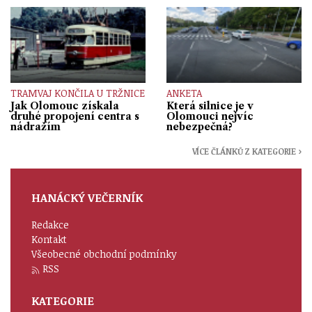
TRAMVAJ KONČILA U TRŽNICE
ANKETA
Jak Olomouc získala
Která silnice je v
druhé propojení centra s
Olomouci nejvíc
nádražím
nebezpečná?
VÍCE ČLÁNKŮ Z KATEGORIE ›
HANÁCKÝ VEČERNÍK
Redakce
Kontakt
Všeobecné obchodní podmínky
RSS
KATEGORIE