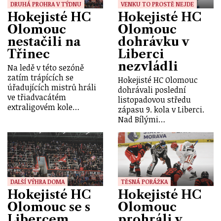
DRUHÁ PROHRA V TÝDNU
VENKU TO PROSTĚ NEJDE
Hokejisté HC
Hokejisté HC
Olomouc
Olomouc
nestačili na
dohrávku v
Třinec
Liberci
nezvládli
Na ledě v této sezóně
zatím trápících se
Hokejisté HC Olomouc
úřadujících mistrů hráli
dohrávali poslední
ve třiadvacátém
listopadovou středu
extraligovém kole…
zápasu 9. kola v Liberci.
Nad Bílými…
DALŠÍ VÝHRA DOMA
TĚSNÁ PORÁŽKA
Hokejisté HC
Hokejisté HC
Olomouc se s
Olomouc
Libercem
prohráli v