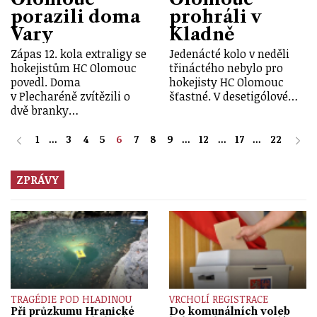
porazili doma
prohráli v
Vary
Kladně
Zápas 12. kola extraligy se
Jedenácté kolo v neděli
hokejistům HC Olomouc
třináctého nebylo pro
povedl. Doma
hokejisty HC Olomouc
v Plecharéně zvítězili o
šťastné. V desetigólové…
dvě branky…
1
...
3
4
5
6
7
8
9
...
12
...
17
...
22
ZPRÁVY
TRAGÉDIE POD HLADINOU
VRCHOLÍ REGISTRACE
Při průzkumu Hranické
Do komunálních voleb