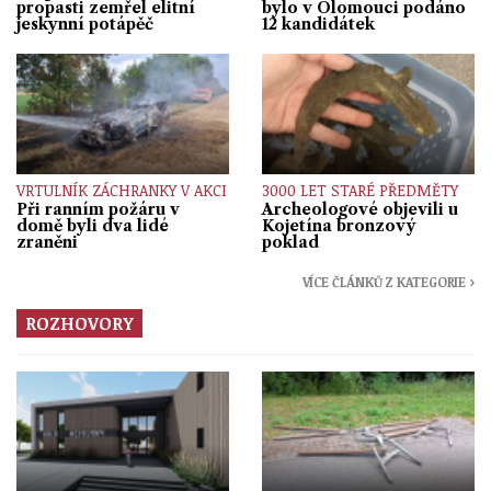
propasti zemřel elitní
bylo v Olomouci podáno
jeskynní potápěč
12 kandidátek
VRTULNÍK ZÁCHRANKY V AKCI
3000 LET STARÉ PŘEDMĚTY
Při ranním požáru v
Archeologové objevili u
domě byli dva lidé
Kojetína bronzový
zraněni
poklad
VÍCE ČLÁNKŮ Z KATEGORIE ›
ROZHOVORY