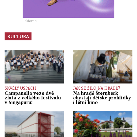
Reklama
KULTURA
SKVĚLÝ ÚSPĚCH
JAK SE ŽILO NA HRADĚ?
Campanella veze dvě
Na hradě Šternberk
zlata z velkého festivalu
chystají dětské prohlídky
v Singapuru!
i letní kino