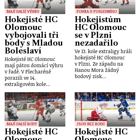
MAJÍ DALŠÍ VÝHRU
POHRA U POSLEDNÍHO
Hokejisté HC
Hokejistům
Olomouc
HC Olomouc
vybojovali tři
se v Plzni
body s Mladou
nezadařilo
Boleslaví
Ve 13. kole extraligy hráli
hokejisté HC Olomouc
Hokejisté HC Olomouc
v Plzni. Ze západu na
mají pátou domácí výhru
Hanou Mora žádný
v řadě. V Plecharéně
bodový zisk…
porazili ve 14.
extraligovém kole…
MAJÍ DALŠÍ BODY
JSOU BEZ BODŮ
Hokejisté HC
Hokejisté HC
Olomouc
Olomouc