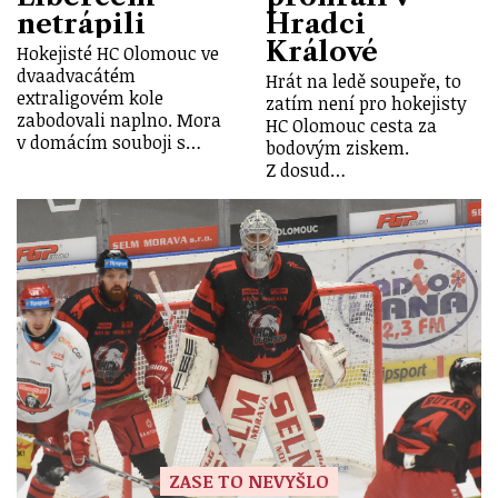
netrápili
Hradci
Králové
Hokejisté HC Olomouc ve
dvaadvacátém
Hrát na ledě soupeře, to
extraligovém kole
zatím není pro hokejisty
zabodovali naplno. Mora
HC Olomouc cesta za
v domácím souboji s…
bodovým ziskem.
Z dosud…
ZASE TO NEVYŠLO