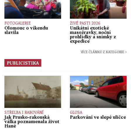
FOTOGALERIE
ŽIVÉ PASTI 2026
Olomouc o víkendu
Unikátní exotické
slavila
masožravky, noční
prohlídky a snímky z
expedice
VÍCE ČLÁNKŮ Z KATEGORIE ›
PUBLICISTIKA
STŘELBA I RABOVÁNÍ
GLOSA
Jak Prusko-rakouská
Parkování ve slepé uličce
válka poznamenala život
Hané