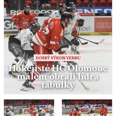
DOBRÝ VÝKON VENKU
Hokejisté HC Olomouc
málem obrali lídra
tabulky