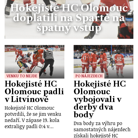
Hokejisté HC Olomouc
doplatili na Spartě na
špatný vstup
VENKU TO NEJDE
PO NÁJEZDECH
Hokejisté HC
Hokejisté HC
Olomouc padli
Olomouc
v Litvínově
vybojovali v
derby dva
Hokejisté HC Olomouc
body
potvrdili, že se jim venku
nedaří. V zápase 19. kola
Dva body za výhru po
extraligy padli 0:4 v…
samostatných nájezdech
získali hokejisté HC