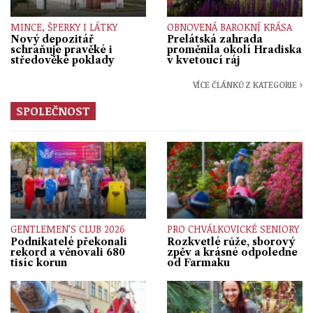
MINCE, ŠPERKY I LÁTKY
OBNOVENÁ BAROKNÍ KRÁSA
Nový depozitář
Prelátská zahrada
schraňuje pravěké i
proměnila okolí Hradiska
středověké poklady
v kvetoucí ráj
VÍCE ČLÁNKŮ Z KATEGORIE ›
SPOLEČNOST
GENTLEMEN’S CLUB 2026
PRO CHVÁLKOVICKÉ SENIORY
Podnikatelé překonali
Rozkvetlé růže, sborový
rekord a věnovali 680
zpěv a krásné odpoledne
tisíc korun
od Farmaku