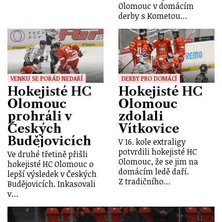
Olomouc v domácím
derby s Kometou…
VENKU SE POŘÁD NEDAŘÍ
DERBY PRO DOMÁCÍ
Hokejisté HC
Hokejisté HC
Olomouc
Olomouc
prohráli v
zdolali
Českých
Vítkovice
Budějovicích
V 16. kole extraligy
potvrdili hokejisté HC
Ve druhé třetině přišli
Olomouc, že se jim na
hokejisté HC Olomouc o
domácím ledě daří.
lepší výsledek v Českých
Z tradičního…
Budějovicích. Inkasovali
v…