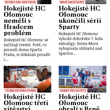
KUSKO DAL HATTRICK
MAJÍ DALŠÍ BODY
Hokejisté HC
Hokejisté HC
Olomouc
Olomouc
neměli s
ukončili sérii
Hradcem
Sparty
problém
Hokejisté HC Olomouc
vyhráli dohrávku 7. kola
Hokejisté HC Olomouc se
extraligy. Doma Mora
začínají zvedat. Poté, co
vybojovala vítězství nad
porazili doma Spartu
Spartou…
Praha, si dokázali poradit
i…
TĚSNA PROHRA DOMA
DERBY PRO HOSTY
Hokejisté HC
Hokejisté HC
Olomouc třetí
Olomouc
vítězství
obrali v Brně