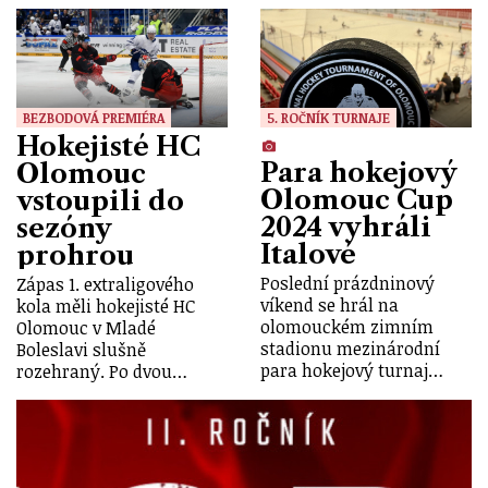
BEZBODOVÁ PREMIÉRA
5. ROČNÍK TURNAJE
Hokejisté HC
Para hokejový
Olomouc
Olomouc Cup
vstoupili do
2024 vyhráli
sezóny
Italové
prohrou
Poslední prázdninový
Zápas 1. extraligového
víkend se hrál na
kola měli hokejisté HC
olomouckém zimním
Olomouc v Mladé
stadionu mezinárodní
Boleslavi slušně
para hokejový turnaj…
rozehraný. Po dvou…