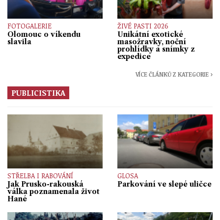
FOTOGALERIE
ŽIVÉ PASTI 2026
Olomouc o víkendu
Unikátní exotické
slavila
masožravky, noční
prohlídky a snímky z
expedice
VÍCE ČLÁNKŮ Z KATEGORIE ›
PUBLICISTIKA
STŘELBA I RABOVÁNÍ
GLOSA
Jak Prusko-rakouská
Parkování ve slepé uličce
válka poznamenala život
Hané