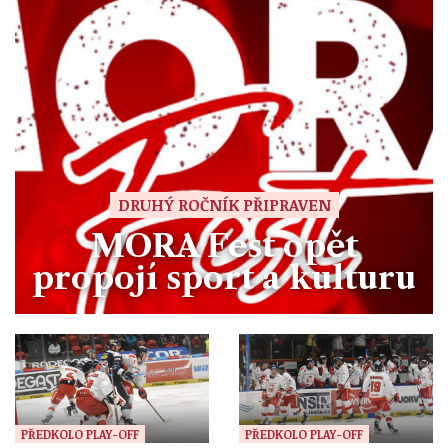
DRUHÝ ROČNÍK PŘIPRAVEN
MORA Fest opět
propojí sport a kulturu
PŘEDKOLO PLAY-OFF
PŘEDKOLO PLAY-OFF