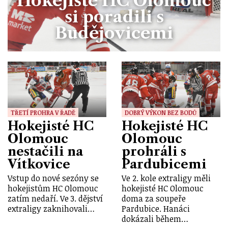
Hokejisté HC Olomouc
si poradili s
Budějovicemi
TŘETÍ PROHRA V ŘADĚ
DOBRÝ VÝKON BEZ BODŮ
Hokejisté HC
Hokejisté HC
Olomouc
Olomouc
nestačili na
prohráli s
Vítkovice
Pardubicemi
Vstup do nové sezóny se
Ve 2. kole extraligy měli
hokejistům HC Olomouc
hokejisté HC Olomouc
zatím nedaří. Ve 3. dějství
doma za soupeře
extraligy zaknihovali…
Pardubice. Hanáci
dokázali během…