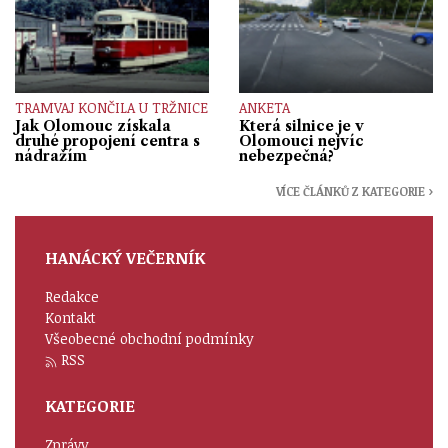
TRAMVAJ KONČILA U TRŽNICE
ANKETA
Jak Olomouc získala
Která silnice je v
druhé propojení centra s
Olomouci nejvíc
nádražím
nebezpečná?
VÍCE ČLÁNKŮ Z KATEGORIE ›
HANÁCKÝ VEČERNÍK
Redakce
Kontakt
Všeobecné obchodní podmínky
RSS
KATEGORIE
Zprávy