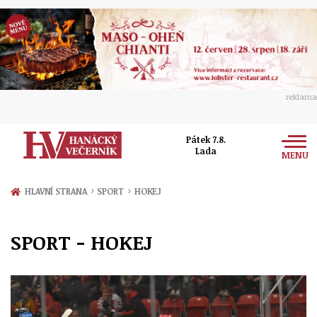
reklama
Pátek 7.8.
Lada
MENU
Zprávy
›
›
HLAVNÍ STRANA
SPORT
HOKEJ
Rozhovory
Olomouc
SPORT - HOKEJ
Kultura
Politika
Prostějov
Společnost
Hudba
Ekonomika
Přerov
Sport
Ženy