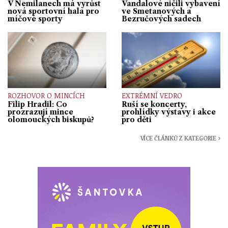
V Nemilanech má vyrůst
Vandalové ničili vybavení
nová sportovní hala pro
ve Smetanových a
míčové sporty
Bezručových sadech
ROZHOVOR O MINCÍCH
EXTRÉMNÍ VEDRO
Filip Hradil: Co
Ruší se koncerty,
prozrazují mince
prohlídky výstavy i akce
olomouckých biskupů?
pro děti
VÍCE ČLÁNKŮ Z KATEGORIE ›