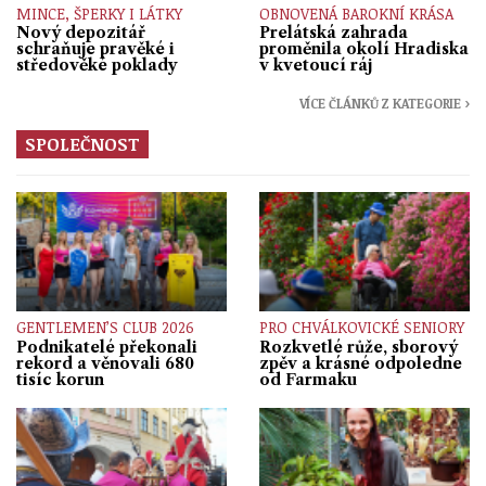
MINCE, ŠPERKY I LÁTKY
OBNOVENÁ BAROKNÍ KRÁSA
Nový depozitář
Prelátská zahrada
schraňuje pravěké i
proměnila okolí Hradiska
středověké poklady
v kvetoucí ráj
VÍCE ČLÁNKŮ Z KATEGORIE ›
SPOLEČNOST
GENTLEMEN’S CLUB 2026
PRO CHVÁLKOVICKÉ SENIORY
Podnikatelé překonali
Rozkvetlé růže, sborový
rekord a věnovali 680
zpěv a krásné odpoledne
tisíc korun
od Farmaku