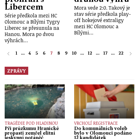
Libercem
Mora vede 2:0. Takový je
stav série předkola play-
Série předkola mezi HC
off hokejové extraligy
Olomouc a Bílými Tygry
mezi HC Olomouc a
Liberec se přesunula na
Bílými…
Hanou. Mora po dvou
výhrách…
1
...
4
5
6
7
8
9
10
...
12
...
17
...
22
ZPRÁVY
TRAGÉDIE POD HLADINOU
VRCHOLÍ REGISTRACE
Při průzkumu Hranické
Do komunálních voleb
propasti zemřel elitní
bylo v Olomouci podáno
jeskynní potápěč
12 kandidátek