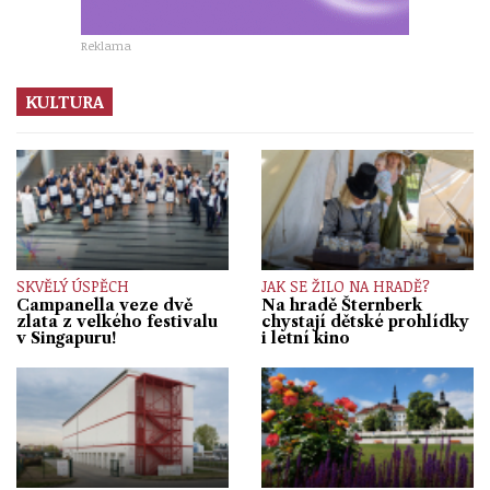
Reklama
KULTURA
SKVĚLÝ ÚSPĚCH
JAK SE ŽILO NA HRADĚ?
Campanella veze dvě
Na hradě Šternberk
zlata z velkého festivalu
chystají dětské prohlídky
v Singapuru!
i letní kino