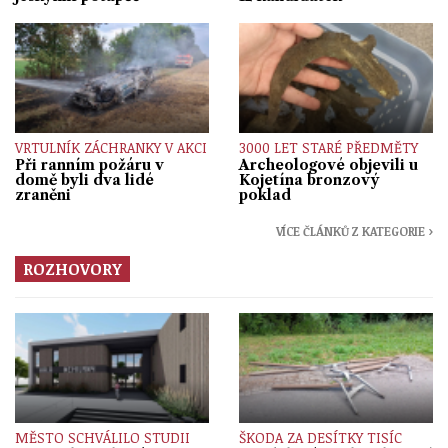
VRTULNÍK ZÁCHRANKY V AKCI
3000 LET STARÉ PŘEDMĚTY
Při ranním požáru v
Archeologové objevili u
domě byli dva lidé
Kojetína bronzový
zraněni
poklad
VÍCE ČLÁNKŮ Z KATEGORIE ›
ROZHOVORY
MĚSTO SCHVÁLILO STUDII
ŠKODA ZA DESÍTKY TISÍC