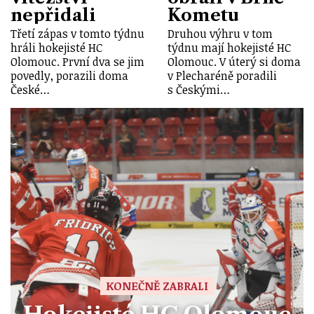
nepřidali
Kometu
Třetí zápas v tomto týdnu
Druhou výhru v tom
hráli hokejisté HC
týdnu mají hokejisté HC
Olomouc. První dva se jim
Olomouc. V úterý si doma
povedly, porazili doma
v Plecharéně poradili
České…
s Českými…
KONEČNĚ ZABRALI