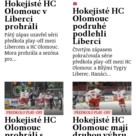
Hokejisté HC
Hokejisté HC
Olomouc v
Olomouc
Liberci
podruhé
prohráli
podlehli
Pátý zápas uzavřel sérii
Liberci
předkola play-off mezi
Libercem a HC Olomouc.
Čtvrtým zápasem
Mora prohrála a sezóna
pokračovala série
pro…
předkola play-off mezi HC
Olomouc a Bílými Tygry
Liberec. Hanáci…
PŘEDKOLO PLAY-OFF
PŘEDKOLO PLAY-OFF
Hokejisté HC
Hokejisté HC
Olomouc
Olomouc mají
prohráli s
druhou výhru